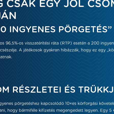
G CSAK EGY JÓL CS
JÁN
200 INGYENES PÖRGETÉS
agos 96,5%‑os visszatérítési ráta (RTP) esetén a 200 ingye
y csészéje. A játékosok gyakran hibázzák, hogy ez egy 
tatnak.
OM RÉSZLETEI ÉS TRÜKKJ
yenes pörgetéshez kapcsolódó 10×es körforgási követelmé
szani, hogy bármiféle kifizetés megengedett legyen. Egy 5