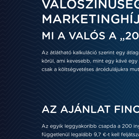
VALÓSZÍNŰSÉ
MARKETINGHÍ
MI A VALÓS A „
Az átlátható kalkuláció szerint egy átl
körül, ami kevesebb, mint egy kávé eg
csak a költségvetéses árcédulájukra mu
AZ AJÁNLAT FIN
Az egyik leggyakoribb csapda a 200 ing
függetlenül legalább 9,7 €‑t kell felját