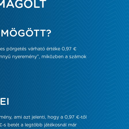
OMAGOLT
” MÖGÖTT?
nes pörgetés várható értéke 0,97 €
„könnyű nyeremény”, miközben a számok
EI
ny, ami azt jelenti, hogy a 0,97 €‑től
 €‑s betét a legtöbb játékosnál már