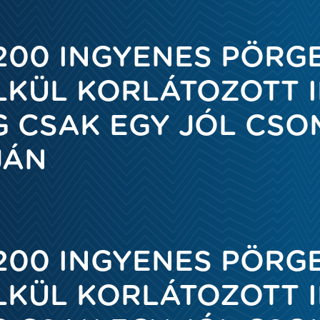
200 INGYENES PÖRG
LKÜL KORLÁTOZOTT I
G CSAK EGY JÓL CS
JÁN
200 INGYENES PÖRG
LKÜL KORLÁTOZOTT I