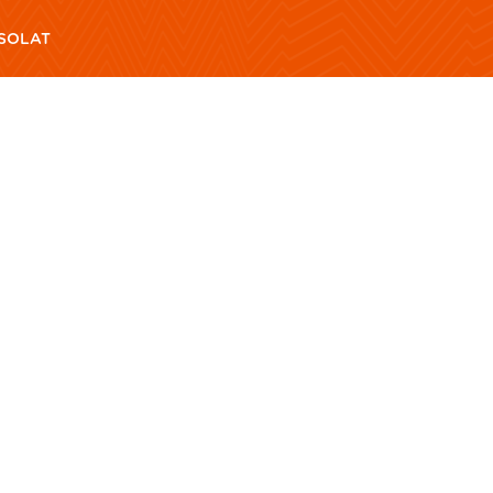
SOLAT