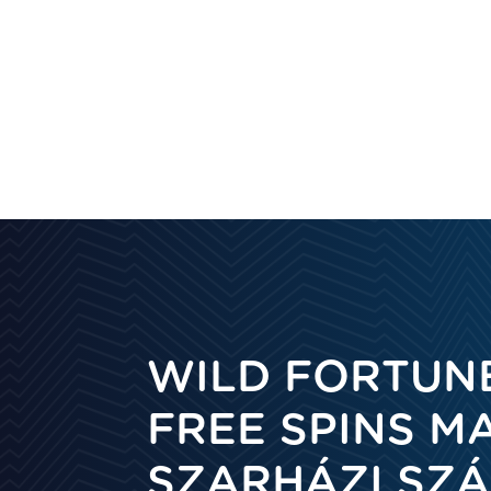
WILD FORTUNE
FREE SPINS M
SZARHÁZI SZ