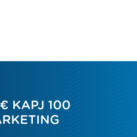
€ KAPJ 100
ARKETING