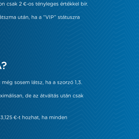
n csak 2 €‑os tényleges értékkel bír.
játszma után, ha a “VIP” státuszra
A?
 még sosem látsz, ha a szorzó 1,3.
ximálisan, de az átváltás után csak
 73,125 €‑t hozhat, ha minden