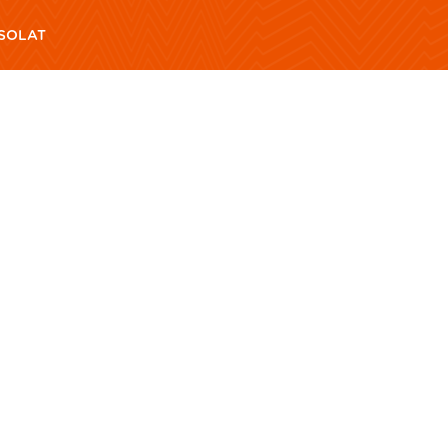
SOLAT