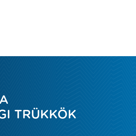
 A
GI TRÜKKÖK