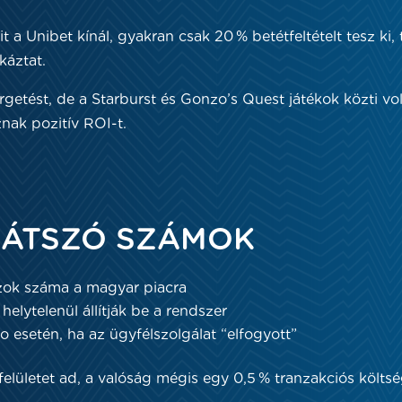
t a Unibet kínál, gyakran csak 20 % betétfeltételt tesz ki
káztat.
getést, de a Starburst és Gonzo’s Quest játékok közti vol
znak pozitív ROI-t.
JÁTSZÓ SZÁMOK
zok száma a magyar piacra
 helytelenül állítják be a rendszer
o esetén, ha az ügyfélszolgálat “elfogyott”
 felületet ad, a valóság mégis egy 0,5 % tranzakciós költs