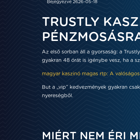
Bejegyezve 2626-05-18
TRUSTLY KAS
PÉNZMOSÁSRA
Az első sorban áll a gyorsaság: a Trustl
gyakran 48 órát is igénybe vesz, ha a 
magyar kaszinó magas rtp: A valóságos 
But a „vip” kedvezmények gyakran csak 
nyereségből.
MIÉRT NEM ÉRI M