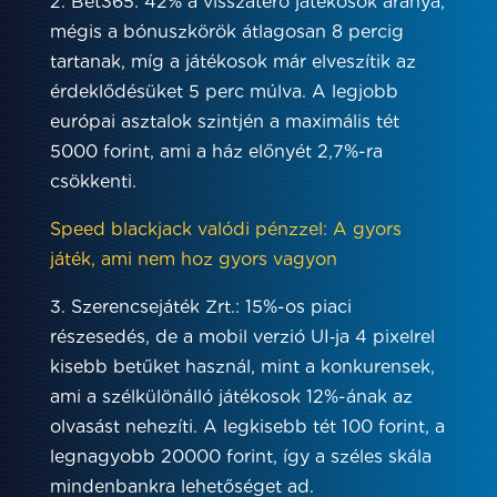
2. Bet365: 42% a visszatérő játékosok aránya,
mégis a bónuszkörök átlagosan 8 percig
tartanak, míg a játékosok már elveszítik az
érdeklődésüket 5 perc múlva. A legjobb
európai asztalok szintjén a maximális tét
5000 forint, ami a ház előnyét 2,7%-ra
csökkenti.
Speed blackjack valódi pénzzel: A gyors
játék, ami nem hoz gyors vagyon
3. Szerencsejáték Zrt.: 15%-os piaci
részesedés, de a mobil verzió UI‑ja 4 pixelrel
kisebb betűket használ, mint a konkurensek,
ami a szélkülönálló játékosok 12%-ának az
olvasást nehezíti. A legkisebb tét 100 forint, a
legnagyobb 20000 forint, így a széles skála
mindenbankra lehetőséget ad.