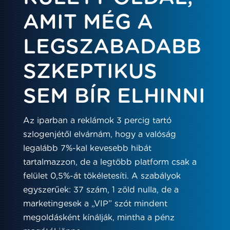
AMIT MÉG A
LEGSZABADABB
SZKEPTIKUS
SEM BÍR ELHINNI
Az iparban a reklámok 3 percig tartó
szlogenjétől elvárnám, hogy a valóság
legalább 7%-kal kevesebb hibát
tartalmazzon, de a legtöbb platform csak a
felület 0,5%-át tökéletesíti. A szabályok
egyszerűek: 37 szám, 1 zöld nulla, de a
marketingesek a „VIP” szót mindent
megoldásként kínálják, mintha a pénz