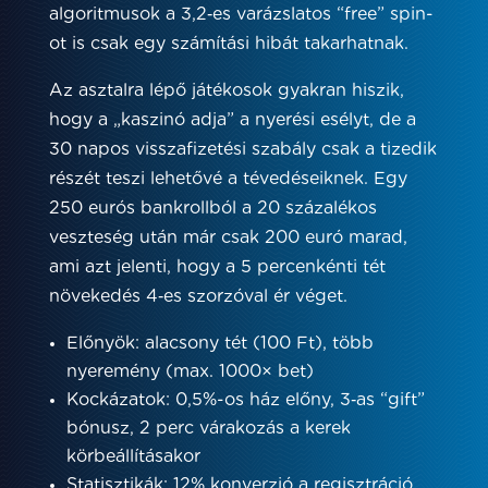
algoritmusok a 3,2‑es varázslatos “free” spin-
ot is csak egy számítási hibát takarhatnak.
Az asztalra lépő játékosok gyakran hiszik,
hogy a „kaszinó adja” a nyerési esélyt, de a
30 napos visszafizetési szabály csak a tizedik
részét teszi lehetővé a tévedéseiknek. Egy
250 eurós bankrollból a 20 százalékos
veszteség után már csak 200 euró marad,
ami azt jelenti, hogy a 5 percenkénti tét
növekedés 4‑es szorzóval ér véget.
Előnyök: alacsony tét (100 Ft), több
nyeremény (max. 1000× bet)
Kockázatok: 0,5%-os ház előny, 3‑as “gift”
bónusz, 2 perc várakozás a kerek
körbeállításakor
Statisztikák: 12% konverzió a regisztráció