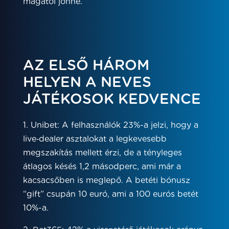
magától jönne.
AZ ELSŐ HÁROM
HELYEN A NEVES
JÁTÉKOSOK KEDVENCE
1. Unibet: A felhasználók 23%-a jelzi, hogy a
live‑dealer asztalokat a legkevesebb
megszakítás mellett érzi, de a tényleges
átlagos késés 1,2 másodperc, ami már a
kacsacsőben is meglepő. A betéti bónusz
“gift” csupán 10 euró, ami a 100 eurós betét
10%-a.