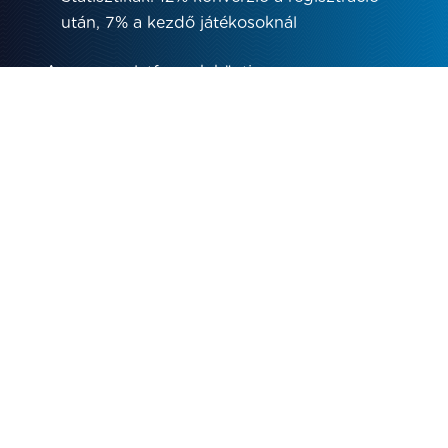
után, 7% a kezdő játékosoknál
Az egyes platformok közti
összehasonlításban a 2,9‑es átlagos játékidő
kulcsfontosságú, mert a tét növekedése
1,6‑os faktorral arányos, ahogy a 2019‑es
adatbázisból látható, amikor a legjobb oldal
34%-kal csökkentette a játékosok kiesését. A
rulett még a legkevésbé kedvelt színpadon is
a 10,4‑es ROI‑t garantálja, ha a játékos a
5000 forint körül koncentrál.
REJTETT CSAPDÁK,
AMIKRE SENKI SEM