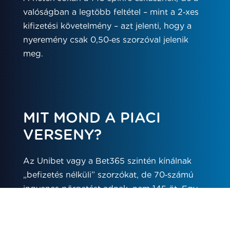
valóságban a legtöbb feltétel – mint a 2‑xes
kifizetési követelmény – azt jelenti, hogy a
nyeremény csak 0,50‑es szorzóval jelenik
meg.
MIT MOND A PIACI
VERSENY?
Az Unibet vagy a Bet365 szintén kínálnak
„befizetés nélküli” szorzókat, de 70‑számú
ingyenes pörgetést adnak, nem 145‑öt. Egy
egyszerű osztás: 70/145≈0,48, így a
SportingBet szinte kétszer annyi pörgetést