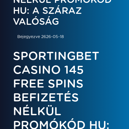
NÉLKÜL PROMÓKÓD
HU: A SZÁRAZ
VALÓSÁG
Bejegyezve 2626-05-18
SPORTINGBET
CASINO 145
FREE SPINS
BEFIZETÉS
NÉLKÜL
PROMÓKÓD HU: