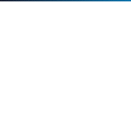
valóságos variancia 4‑es szorzóval nő.
And the reality bites: a Bet365 a “no deposit”
kódot úgy állítja be, hogy a felhasználó csak
egyetlen ingyenes 50 pörgetést kapja, ami a
0,02‑es nyereménytartomány miatt valójában
1 forintba kerül, ha még is megnyerik.
A BÓNUSZKÓD REJTETT
CSAPDÁI
Az egyik leggyakoribb trükk, hogy a “kód
aktiválás” egy extra 0,5%-os márkával jár a
játékos pénzén, de csak ha a játékos hajlandó
15 percet tölteni a regisztrációs felugró