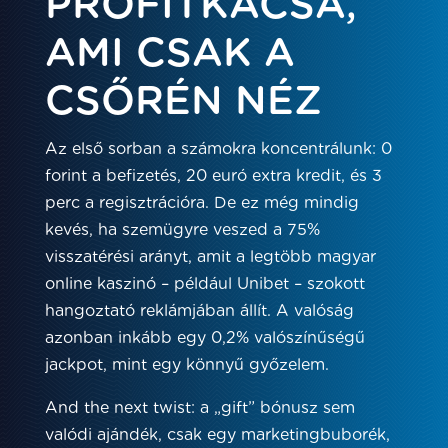
PROFITKACSA,
AMI CSAK A
CSŐRÉN NÉZ
Az első sorban a számokra koncentrálunk: 0
forint a befizetés, 20 euró extra kredit, és 3
perc a regisztrációra. De ez még mindig
kevés, ha szemügyre veszed a 75%
visszatérési arányt, amit a legtöbb magyar
online kaszinó – például Unibet – szokott
hangoztató reklámjában állít. A valóság
azonban inkább egy 0,2% valószínűségű
jackpot, mint egy könnyű győzelem.
And the next twist: a „gift” bónusz sem
valódi ajándék, csak egy marketingbuborék,