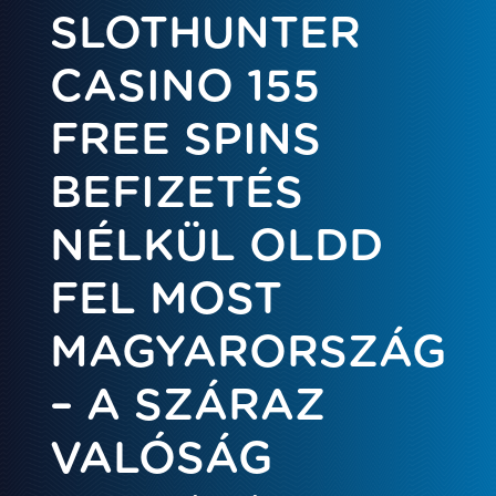
SLOTHUNTER
CASINO 155
FREE SPINS
BEFIZETÉS
NÉLKÜL OLDD
FEL MOST
MAGYARORSZÁG
– A SZÁRAZ
VALÓSÁG