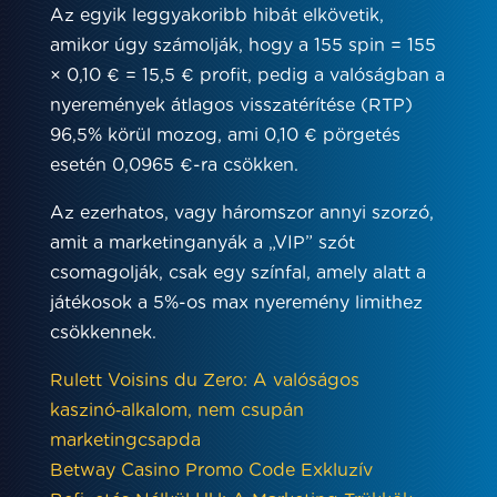
Az egyik leggyakoribb hibát elkövetik,
amikor úgy számolják, hogy a 155 spin = 155
× 0,10 € = 15,5 € profit, pedig a valóságban a
nyeremények átlagos visszatérítése (RTP)
96,5% körül mozog, ami 0,10 € pörgetés
esetén 0,0965 €-ra csökken.
Az ezerhatos, vagy háromszor annyi szorzó,
amit a marketinganyák a „VIP” szót
csomagolják, csak egy színfal, amely alatt a
játékosok a 5%-os max nyeremény limithez
csökkennek.
Rulett Voisins du Zero: A valóságos
kaszinó‑alkalom, nem csupán
marketingcsapda
Betway Casino Promo Code Exkluzív