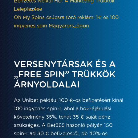
Befizetés Nélkül HU: A Marketing Trükkök
Leleplezése
Oh My Spins csúcsra törő reklám: 1€ és 100
ingyenes spin Magyarországon
VERSENYTÁRSAK ÉS A
„FREE SPIN” TRÜKKÖK
ÁRNYOLDALAI
Az Unibet például 100 €-os befizetésért kínál
100 ingyenes spin-t, ahol a hozzájárulási
követelmény 35%, tehát 35 € saját pénz
szükséges. A Bet365 hasonló pályán 150
spin-t ad 30 € befizetéstől, de 40%-os