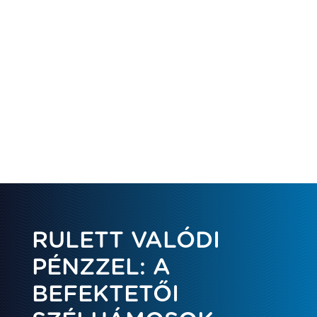
RULETT VALÓDI
PÉNZZEL: A
BEFEKTETŐI