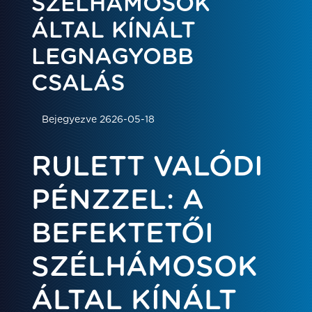
SZÉLHÁMOSOK
ÁLTAL KÍNÁLT
LEGNAGYOBB
CSALÁS
Bejegyezve 2626-05-18
RULETT VALÓDI
PÉNZZEL: A
BEFEKTETŐI
SZÉLHÁMOSOK
ÁLTAL KÍNÁLT