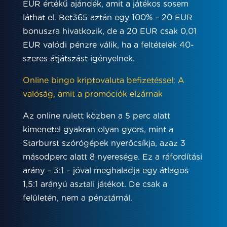
EUR értékű ajándék, amit a játékos sosem
láthat el. Bet365 aztán egy 100% – 20 EUR
bonuszra hivatkozik, de a 20 EUR csak 0,01
EUR valódi pénzre válik, ha a feltételek 40-
szeres átjátszást igényelnek.
Online bingo kriptovaluta befizetéssel: A
valóság, amit a promóciók elzárnak
Az online rulett közben a 5 perc alatt
kimenetel gyakran olyan gyors, mint a
Starburst szórógépek nyerőcsíkja, azaz 3
másodperc alatt 8 nyeresége. Ez a ráfordítási
arány – 3:1 – jóval meghaladja egy átlagos
1,5:1 arányú asztali játékot. De csak a
felületén, nem a pénztárnál.