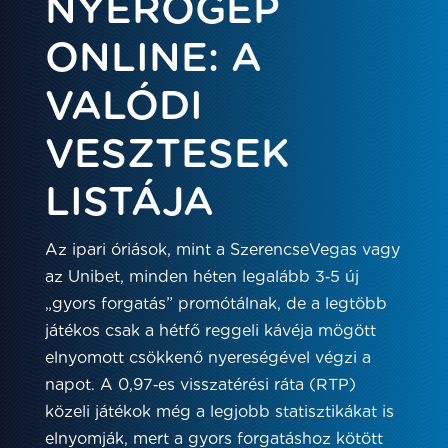
NYERŐGÉP
ONLINE: A
VALÓDI
VESZTESEK
LISTÁJA
Az ipari óriások, mint a SzerencseVegas vagy
az Unibet, minden héten legalább 3‑5 új
„gyors forgatás” promótálnak, de a legtöbb
játékos csak a hétfő reggeli kávéja mögött
elnyomott csökkenő nyereségével végzi a
napot. A 0,97‑es visszatérési ráta (RTP)
közeli játékok még a legjobb statisztikákat is
elnyomják, mert a gyors forgatáshoz kötött