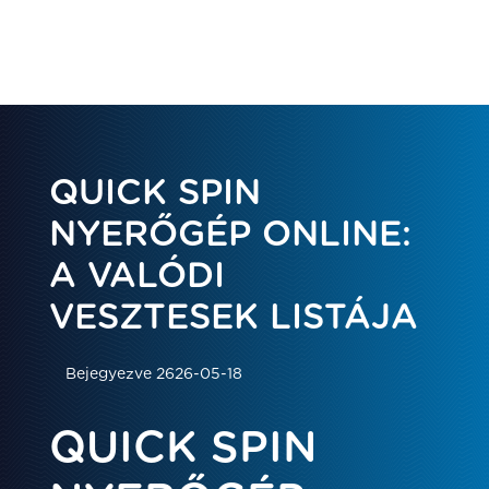
QUICK SPIN
NYERŐGÉP ONLINE:
A VALÓDI
VESZTESEK LISTÁJA
Bejegyezve 2626-05-18
QUICK SPIN