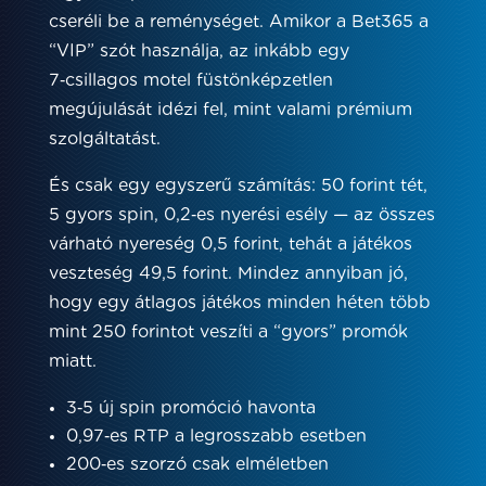
cseréli be a reménységet. Amikor a Bet365 a
“VIP” szót használja, az inkább egy
7‑csillagos motel füstönképzetlen
megújulását idézi fel, mint valami prémium
szolgáltatást.
És csak egy egyszerű számítás: 50 forint tét,
5 gyors spin, 0,2‑es nyerési esély — az összes
várható nyereség 0,5 forint, tehát a játékos
veszteség 49,5 forint. Mindez annyiban jó,
hogy egy átlagos játékos minden héten több
mint 250 forintot veszíti a “gyors” promók
miatt.
3‑5 új spin promóció havonta
0,97‑es RTP a legrosszabb esetben
200‑es szorzó csak elméletben