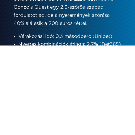
Gonzo’s Quest egy 2,5-szörös szabad
fordulatot ad, de a nyeremények szórása
40% alá esik a 200 eurós téttel.
Várakozási idő: 0,3 másodperc (Unibet)
Nyertes kombinációk átlaga: 2,7% (Bet365)
Free spin jutalom: 0,1% teljes tét
De nézzük a valóságot: egy élő
ruletteasztalnál a krupiáló 7,4 másodpercet
használ a golyó beindításához, míg a
mesterséges algoritmus 3,1 másodperc alatt
végrehajtja ugyanezt. A gyorsaság csak úgy
tűnik, mint egy látszólagos előny, amikor a
tényleges kockázatot a házélet
meghatározza.