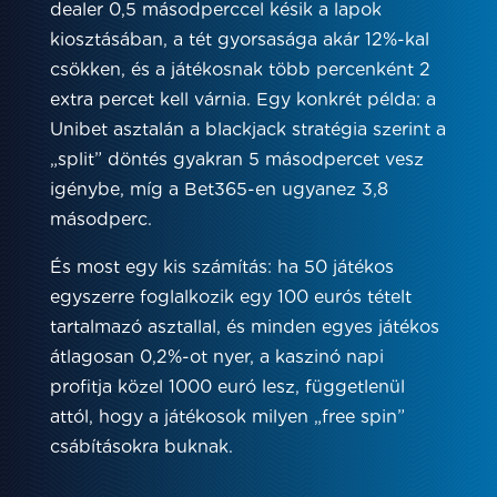
dealer 0,5 másodperccel késik a lapok
kiosztásában, a tét gyorsasága akár 12%-kal
csökken, és a játékosnak több percenként 2
extra percet kell várnia. Egy konkrét példa: a
Unibet asztalán a blackjack stratégia szerint a
„split” döntés gyakran 5 másodpercet vesz
igénybe, míg a Bet365-en ugyanez 3,8
másodperc.
És most egy kis számítás: ha 50 játékos
egyszerre foglalkozik egy 100 eurós tételt
tartalmazó asztallal, és minden egyes játékos
átlagosan 0,2%-ot nyer, a kaszinó napi
profitja közel 1000 euró lesz, függetlenül
attól, hogy a játékosok milyen „free spin”
csábításokra buknak.