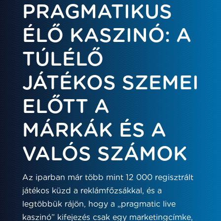
PRAGMATIKUS
ÉLŐ KASZINÓ: A
TÚLÉLŐ
JÁTÉKOS SZEMEI
ELŐTT A
MÁRKÁK ÉS A
VALÓS SZÁMOK
Az iparban már több mint 12 000 regisztrált
játékos küzd a reklámfőzsákkal, és a
legtöbbük rájön, hogy a „pragmatic live
kaszinó” kifejezés csak egy marketingcímke,