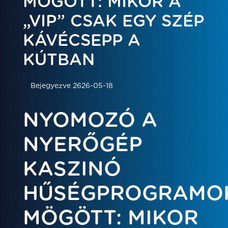
MÖGÖTT: MIKOR A
„VIP” CSAK EGY SZÉP
KÁVÉCSEPP A
KÚTBAN
Bejegyezve 2626-05-18
NYOMOZÓ A
NYERŐGÉP
KASZINÓ
HŰSÉGPROGRAMO
MÖGÖTT: MIKOR