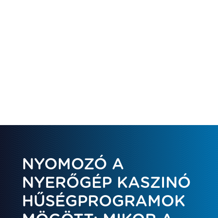
NYOMOZÓ A
NYERŐGÉP KASZINÓ
HŰSÉGPROGRAMOK