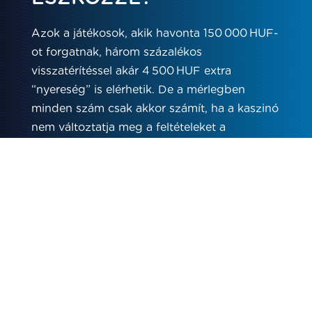
Azok a játékosok, akik havonta 150 000 HUF-
ot forgatnak, három százalékos
visszatérítéssel akár 4 500 HUF extra
“nyereség” is elérhetik. De a mérlegben
minden szám csak akkor számít, ha a kaszinó
nem változtatja meg a feltételeket a
„szezonális promóciók” során. Például a
Unibet egy évben háromszor emeli a
minimum fogadási követelményt 20‑szorosa
már egy 5 000 HUF‑os bónusznak, ami
gyakorlatilag nullára csökkenti a valós
nyereséget.
Az egyéni példák alapján a 2023-as „VIP”
szintekhez tartozó 2 % extra visszatérés
valójában 100 HUF nyereséget jelent