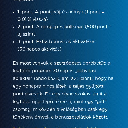
1. pont: A pontgyűjtés aránya (1 pont =
0,01 % vissza)
2. pont: A ranglépés költsége (500 pont =
új szint)
3. pont: Extra bónuszok aktiválása
(30 napos aktivitás)
És most vegyük a szerződéses apróbetűt: a
legtöbb program 30 napos „aktivitási
ablaktal” rendelkezik, ami azt jelenti, hogy ha
egy hónapra nincs játék, a teljes gyűjtött
pont elveszik. Ez egy olyan szokás, amit a
legtöbb új belépő félreérti, mint egy “gift”
csomag, miközben a valóságban csak egy
tünékeny árnyék a bónuszcsaládok között.