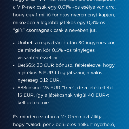
a VIP-nek csak egy 0,01% –os esélye van arra,
hogy egy 1 millió forintos nyereményt kapjon,
miközben a legtöbb játékos egy 0,3%-os
“gift” csomagnak csak a nevében jut.
Unibet: a regisztráció után 30 ingyenes kör,
de minden kör 0,5% –os tényleges
visszatérítéssel jár.
Bet365: 20 EUR bónusz, feltételezve, hogy
a játékos 5 EUR‑t fog játszani, a valós
nyereség 0,12 EUR.
888casino: 25 EUR “free”, de a letétfeltétel
15 EUR, így a játékosnak végül 40 EUR‑t
kell befizetnie.
És minden ez után a Mr Green azt állítja,
hogy “valódi pénz befizetés nélkül” nyerhető,