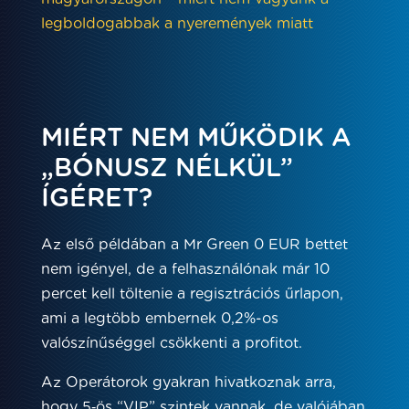
legboldogabbak a nyeremények miatt
MIÉRT NEM MŰKÖDIK A
„BÓNUSZ NÉLKÜL”
ÍGÉRET?
Az első példában a Mr Green 0 EUR bettet
nem igényel, de a felhasználónak már 10
percet kell töltenie a regisztrációs űrlapon,
ami a legtöbb embernek 0,2%-os
valószínűséggel csökkenti a profitot.
Az Operátorok gyakran hivatkoznak arra,
hogy 5‑ös “VIP” szintek vannak, de valójában