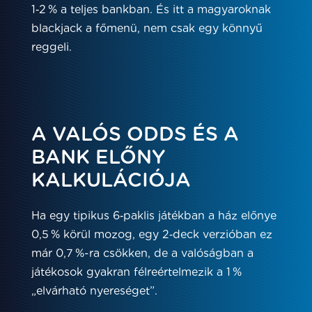
1‑2 % a teljes bankban. És itt a magyaroknak
blackjack a főmenü, nem csak egy könnyű
reggeli.
A VALÓS ODDS ÉS A
BANK ELŐNY
KALKULÁCIÓJA
Ha egy tipikus 6‑paklis játékban a ház előnye
0,5 % körül mozog, egy 2‑deck verzióban ez
már 0,7 %-ra csökken, de a valóságban a
játékosok gyakran félreértelmezik a 1 %
„elvárható nyereséget”.