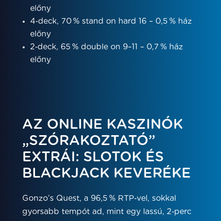
előny
4‑deck, 70 % stand on hard 16 – 0,5 % ház
előny
2‑deck, 65 % double on 9–11 – 0,7 % ház
előny
AZ ONLINE KASZINÓK
„SZÓRAKOZTATÓ”
EXTRÁI: SLOTOK ÉS
BLACKJACK KEVERÉKE
Gonzo’s Quest, a 96,5 % RTP‑vel, sokkal
gyorsabb tempót ad, mint egy lassú, 2‑perc