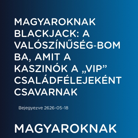
MAGYAROKNAK
BLACKJACK: A
VALÓSZÍNŰSÉG‑BOM
BA, AMIT A
KASZINÓK A „VIP”
CSALÁDFÉLEJEKÉNT
CSAVARNAK
Bejegyezve 2626-05-18
MAGYAROKNAK