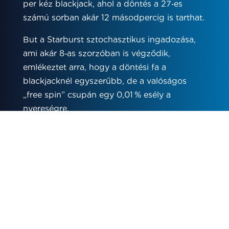
per kéz blackjack, ahol a döntés a 27‑es
számú sorban akár 12 másodpercig is tarthat.
But a Starburst sztochasztikus ingadozása,
ami akár 8‑as szorzóban is végződik,
emlékeztet arra, hogy a döntési fa a
blackjacknél egyszerűbb, de a valóságos
„free spin” csupán egy 0,01 % esély a
nyereségre.
lvbet casino új bónuszkód ma HU: A
marketingzseniális csapda, amit minden
veterán felismer
Legjobb double ball rulett kaszinó: A
valóságos szívósztráda a befektetőknek
Because the dealer’s stand on 17 rule forces
the player to hit on 16 only 42 % of the time,