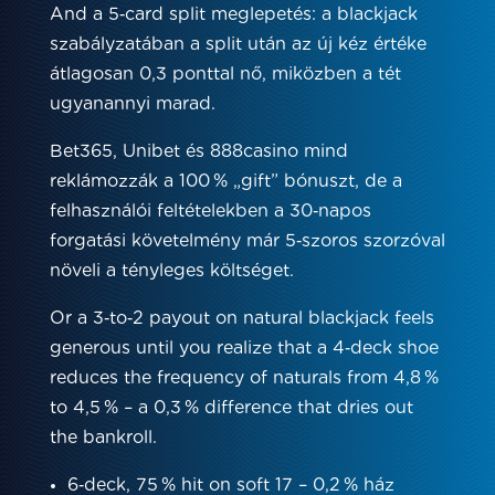
And a 5‑card split meglepetés: a blackjack
szabályzatában a split után az új kéz értéke
átlagosan 0,3 ponttal nő, miközben a tét
ugyanannyi marad.
Bet365, Unibet és 888casino mind
reklámozzák a 100 % „gift” bónuszt, de a
felhasználói feltételekben a 30‑napos
forgatási követelmény már 5‑szoros szorzóval
növeli a tényleges költséget.
Or a 3‑to‑2 payout on natural blackjack feels
generous until you realize that a 4‑deck shoe
reduces the frequency of naturals from 4,8 %
to 4,5 % – a 0,3 % difference that dries out
the bankroll.
6‑deck, 75 % hit on soft 17 – 0,2 % ház