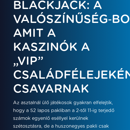
BLACKJACK: A
VALÓSZÍNŰSÉG‑BO
AMIT A
KASZINÓK A
„VIP”
CSALÁDFÉLEJEKÉ
CSAVARNAK
Az asztalnál ülő játékosok gyakran elfelejtik,
hogy a 52 lapos pakliban a 2‑től 11‑ig terjedő
számok egyenlő eséllyel kerülnek
szétosztásra, de a huszonegyes pakli csak