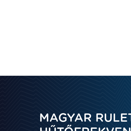
MAGYAR RULE