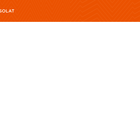
SOLAT