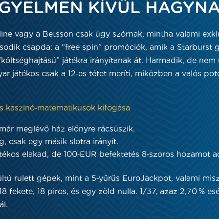
IGYELMEN KÍVÜL HAGYN
nline vagy a Betsson csak úgy szórnak, mintha valami exkl
ásodik csapda: a “free spin” promóciók, amik a Starburst 
öltséghajtású” játékra irányítanak át. Harmadik, de nem u
 játékos csak a 12‑es tétet meríti, miközben a valós pote
s kaszinó‑matematikusok kifogása
 a már meglévő ház előnyre rácsúszik.
, csak egy másik slotra irányít.
 játékos elakad, de 100‑EUR befektetés 8‑szoros hozamot a
ú rulett gépek, mint a 5‑yűrűs EuroJackpot, valami misz
fekete, 18 piros, és egy zöld nulla. 1/37, azaz 2,70 % es
l.