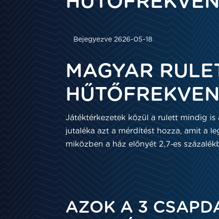
HŰTŐFREKVEN
Bejegyezve 2626-05-18
MAGYAR RULE
HŰTŐFREKVEN
Játéktérkezetek közül a rulett mindig i
jutaléka azt a mérdítést hozza, amit a 
miközben a ház előnyét 2,7‑es százalék
AZOK A 3 CSAPD