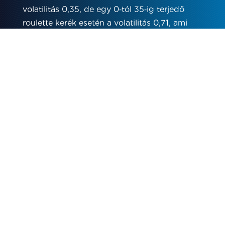
volatilitás 0,35, de egy 0‑tól 35‑ig terjedő
roulette kerék esetén a volatilitás 0,71, ami
kézzelfoghatóan azt jelenti, hogy a legjobb
forgatókönyvben a tét kétszeresére nő, míg a
legrosszabbban a fele.
MEGÉLHETÉS VAGY
MULATSÁG?
Az egyik 42 éves játékos, aki két éve tesz fel
10 €‑t óránként, már 3 200 €-t vesztett egy
héten, miközben a Starburst egyik 0,5 €‑os
nyereménye is meghaladta a 10 €‑os
költségét. Az összehasonlítás nyilvánvaló: a
roulette nem többet ad, mint egy 30 soros