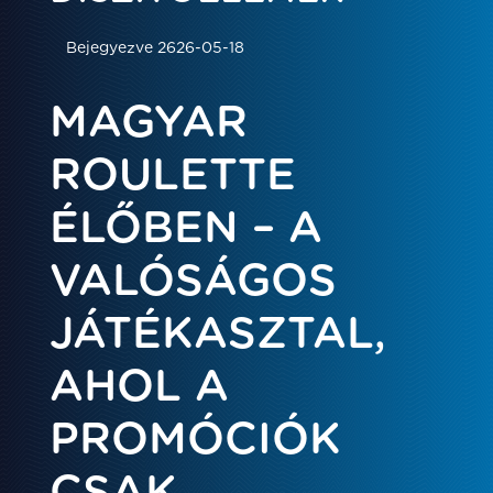
Bejegyezve 2626-05-18
MAGYAR
ROULETTE
ÉLŐBEN – A
VALÓSÁGOS
JÁTÉKASZTAL,
AHOL A
PROMÓCIÓK
CSAK