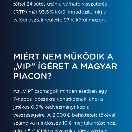
téttel 24 sütés után a várható visszatérés
(RTP) már 93,5 % körül ingadozik, míg a
valódi asztali roulette 97 % körül mozog.
MIÉRT NEM MŰKÖDIK A
„VIP” ÍGÉRET A MAGYAR
PIACON?
Az „VIP” csomagok minden esetben egy
7‑napos időszakra vonatkoznak, ahol a
játékos 0,5 % kedvezményt kap a
veszteségeire. A 2 000 € befektetett tőkével
számolva mindössze 10 € megtakarítást hoz,
míg a 5 % játékos elveszik a játék közben.