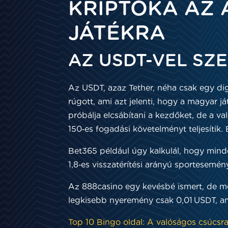
KRIPTÓKA AZ 
JÁTÉKRA
AZ USDT-VEL SZ
Az USDT, azaz Tether, néha csak egy dig
rúgott, ami azt jelenti, hogy a magyar 
próbálja elcsábítani a kezdőket, de a v
150‑es fogadási követelményt teljesítik.
Bet365 például úgy kalkulál, hogy minde
1,8‑es visszatérítési arányú sportesemén
Az 888casino egy kevésbé ismert, de mé
legkisebb nyeremény csak 0,01 USDT, am
Top 10 Bingo oldal: A valóságos csúcsr