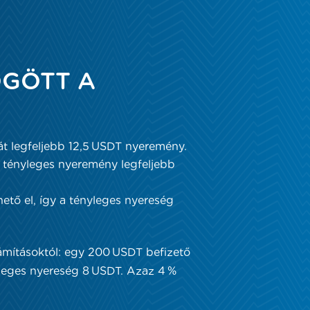
ÖGÖTT A
át legfeljebb 12,5 USDT nyeremény.
 tényleges nyeremény legfeljebb
tő el, így a tényleges nyereség
zámításoktól: egy 200 USDT befizető
yleges nyereség 8 USDT. Azaz 4 %