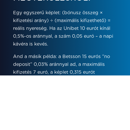
Egy egyszerű képlet: (bónusz összeg ×
kifizetési arány) ÷ (maximális kifizethető) =
reális nyereség. Ha az Unibet 10 eurót kínál
0,5%-os aránnyal, a szám 0,05 euró – a napi
kávéra is kevés.
And a másik példa: a Betsson 15 eurós “no
deposit” 0,03% aránnyal ad, a maximális
kifizetés 7 euró, a képlet 0,315 eurót
eredményez, ami egy gyors 5 percnyi
szerencsejáték alatt is csak egy szívverésnyi
idő.
1. Válaszd a legalacsonyabb kifizetési
arányt.
2. Ellenőrizd a maximális kifizethető