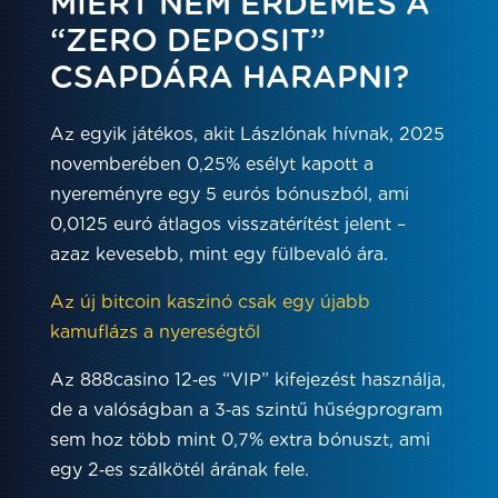
MIÉRT NEM ÉRDEMES A
“ZERO DEPOSIT”
CSAPDÁRA HARAPNI?
Az egyik játékos, akit Lászlónak hívnak, 2025
novemberében 0,25% esélyt kapott a
nyereményre egy 5 eurós bónuszból, ami
0,0125 euró átlagos visszatérítést jelent –
azaz kevesebb, mint egy fülbevaló ára.
Az új bitcoin kaszinó csak egy újabb
kamuflázs a nyereségtől
Az 888casino 12‑es “VIP” kifejezést használja,
de a valóságban a 3‑as szintű hűségprogram
sem hoz több mint 0,7% extra bónuszt, ami
egy 2‑es szálkötél árának fele.