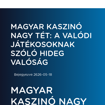
MAGYAR KASZINÓ
NAGY TÉT: A VALÓDI
JÁTÉKOSOKNAK
SZÓLÓ HIDEG
VALÓSÁG
Bejegyezve 2626-05-18
MAGYAR
KASZINÓ NAGY