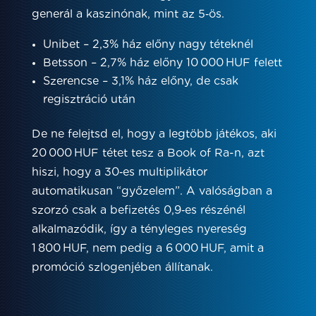
generál a kaszinónak, mint az 5‑ös.
Unibet – 2,3% ház előny nagy téteknél
Betsson – 2,7% ház előny 10 000 HUF felett
Szerencse – 3,1% ház előny, de csak
regisztráció után
De ne felejtsd el, hogy a legtöbb játékos, aki
20 000 HUF tétet tesz a Book of Ra-n, azt
hiszi, hogy a 30‑es multiplikátor
automatikusan “győzelem”. A valóságban a
szorzó csak a befizetés 0,9‑es részénél
alkalmazódik, így a tényleges nyereség
1 800 HUF, nem pedig a 6 000 HUF, amit a
promóció szlogenjében állítanak.