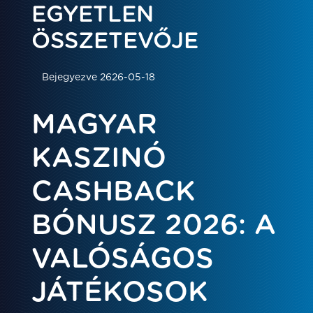
EGYETLEN
ÖSSZETEVŐJE
Bejegyezve 2626-05-18
MAGYAR
KASZINÓ
CASHBACK
BÓNUSZ 2026: A
VALÓSÁGOS
JÁTÉKOSOK