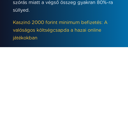
szórás miatt a végső összeg gyakran 80%-ra
süllyed.
Kaszinó 2000 forint minimum befizetés: A
valóságos költségcsapda a hazai online
játékokban
LeoVegas esetében a 2026-os ajánlat
tartalmaz egy 7 napos „free” időszakot,
amely után a visszatérítést 0,8%-kal emelik,
ha a felhasználó az első 48 órában legalább
5 különböző játékot próbál ki. Ezzel a
módszerrel egy 10 000 forintos befizetésből
végül csak 80 forintot kap a játékos,
miközben a kaszinó a fennmaradó 9 920
forintot megtartja.
10% cashback = 1 000 forint vissza 10 000