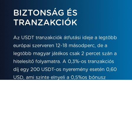
BIZTONSÁG ÉS
TRANZAKCIÓK
Az USDT tranzakciók átfutási ideje a legtöbb
európai szerveren 12-18 másodperc, de a
legtöbb magyar játékos csak 2 percet szán a
hitelesítő folyamatra. A 0,3%-os tranzakciós
díj egy 200 USDT-os nyeremény esetén 0,60
USD, ami szinte elnyeli a 0,5%os bónusz
előnyét.
Fairspin casino promo code aktív free spins
2026 HU: a marketing gimmick that actually
hurts
Magyar kaszinó értékelés: Növekvő csalás a
szabályos szórakozás árnyékában