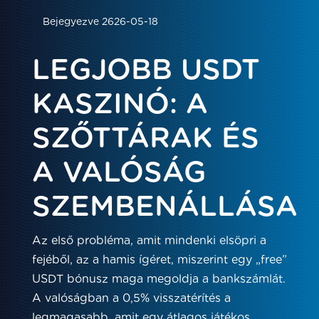
Bejegyezve 2626-05-18
LEGJOBB USDT
KASZINÓ: A
SZŐTTÁRAK ÉS
A VALÓSÁG
SZEMBENÁLLÁSA
Az első probléma, amit mindenki elsöpri a
fejéből, az a hamis ígéret, miszerint egy „free”
USDT bónusz maga megoldja a bankszámlát.
A valóságban a 0,5% visszatérítés a
legmagasabb, amit egy átlagos játékos