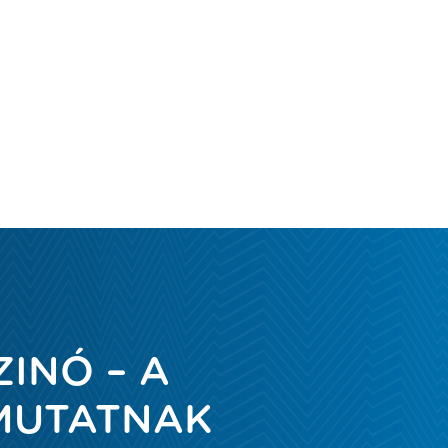
INÓ – A
 MUTATNAK