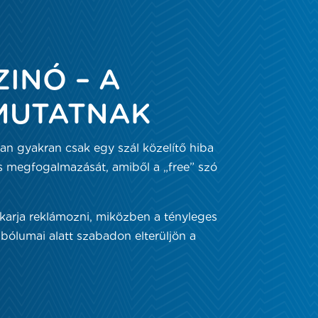
INÓ – A
 MUTATNAK
an gyakran csak egy szál közelítő hiba
s megfogalmazását, amiből a „free” szó
akarja reklámozni, miközben a tényleges
mbólumai alatt szabadon elterüljön a