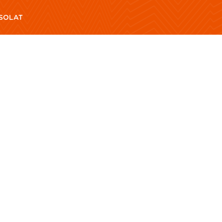
SOLAT