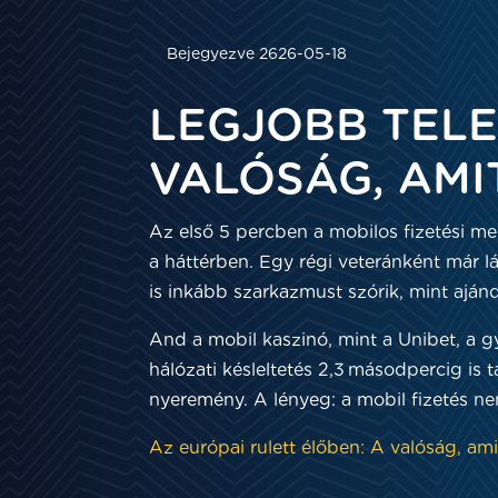
Bejegyezve 2626-05-18
LEGJOBB TELE
VALÓSÁG, AM
Az első 5 percben a mobilos fizetési me
a háttérben. Egy régi veteránként már 
is inkább szarkazmust szórik, mint aján
And a mobil kaszinó, mint a Unibet, a g
hálózati késleltetés 2,3 másodpercig is
nyeremény. A lényeg: a mobil fizetés ne
Az európai rulett élőben: A valóság, am