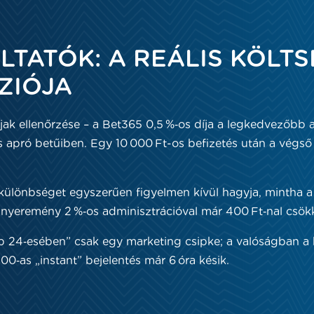
LTATÓK: A REÁLIS KÖLTS
ÚZIÓJA
ak ellenőrzése – a Bet365 0,5 %‑os díja a legkedvezőbb a p
s apró betűiben. Egy 10 000 Ft-os befizetés után a végs
s különbséget egyszerűen figyelmen kívül hagyja, mintha 
nyeremény 2 %‑os adminisztrációval már 400 Ft‑nal csökke
p 24‑esében” csak egy marketing csipke; a valóságban a b
:00‑as „instant” bejelentés már 6 óra késik.