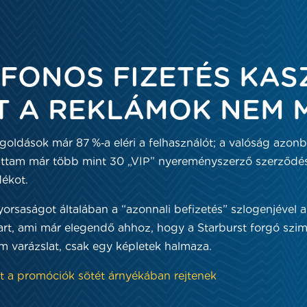
FONOS FIZETÉS KASZ
IT A REKLÁMOK NEM
goldások már 87 %‑a eléri a felhasználót; a valóság azonb
láttam már több mint 30 „VIP” nyereményszerző szerződé
dékot.
yorsaságot általában a “azonnali befizetés” szlogenjével 
 tart, ami már elegendő ahhoz, hogy a Starburst forgó szi
m varázslat, csak egy képletek halmaza.
it a promóciók sötét árnyékában rejtenek