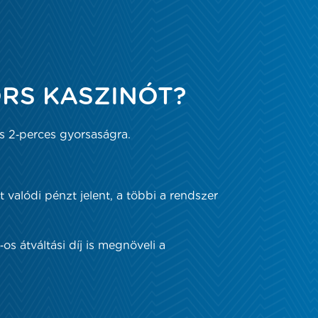
RS KASZINÓT?
ts 2‑perces gyorsaságra.
t valódi pénzt jelent, a többi a rendszer
s átváltási díj is megnöveli a