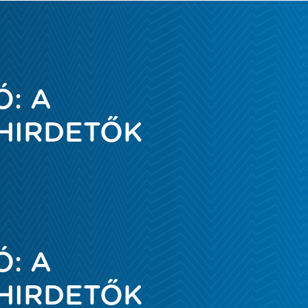
: A
HIRDETŐK
: A
HIRDETŐK