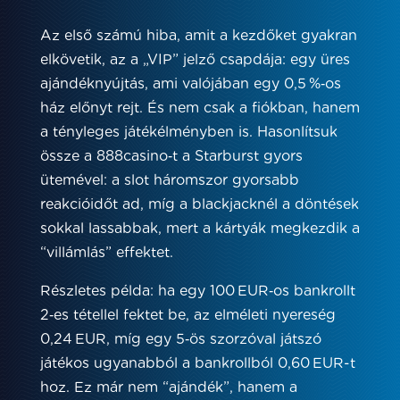
Az első számú hiba, amit a kezdőket gyakran
elkövetik, az a „VIP” jelző csapdája: egy üres
ajándéknyújtás, ami valójában egy 0,5 %‑os
ház előnyt rejt. És nem csak a fiókban, hanem
a tényleges játékélményben is. Hasonlítsuk
össze a 888casino‑t a Starburst gyors
ütemével: a slot háromszor gyorsabb
reakcióidőt ad, míg a blackjacknél a döntések
sokkal lassabbak, mert a kártyák megkezdik a
“villámlás” effektet.
Részletes példa: ha egy 100 EUR‑os bankrollt
2‑es tétellel fektet be, az elméleti nyereség
0,24 EUR, míg egy 5‑ös szorzóval játszó
játékos ugyanabból a bankrollból 0,60 EUR-t
hoz. Ez már nem “ajándék”, hanem a