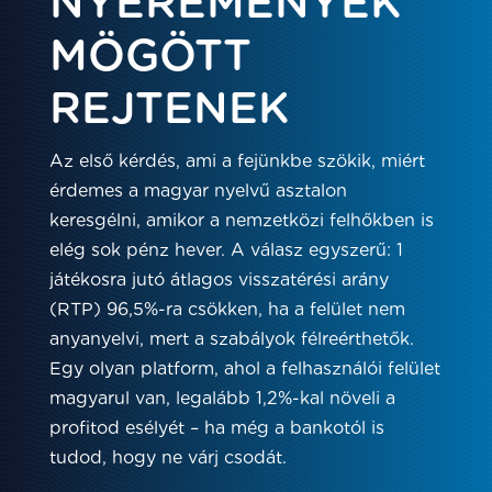
NYEREMÉNYEK
MÖGÖTT
REJTENEK
Az első kérdés, ami a fejünkbe szökik, miért
érdemes a magyar nyelvű asztalon
keresgélni, amikor a nemzetközi felhőkben is
elég sok pénz hever. A válasz egyszerű: 1
játékosra jutó átlagos visszatérési arány
(RTP) 96,5%-ra csökken, ha a felület nem
anyanyelvi, mert a szabályok félreérthetők.
Egy olyan platform, ahol a felhasználói felület
magyarul van, legalább 1,2%-kal növeli a
profitod esélyét – ha még a bankotól is
tudod, hogy ne várj csodát.