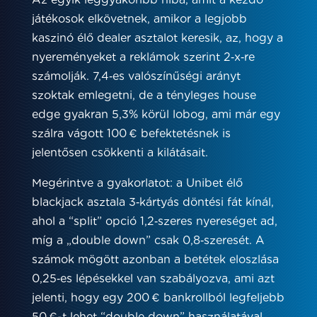
Az egyik leggyakoribb hiba, amit a kezdő
játékosok elkövetnek, amikor a legjobb
kaszinó élő dealer asztalot keresik, az, hogy a
nyereményeket a reklámok szerint 2‑x‑re
számolják. 7,4‑es valószínűségi arányt
szoktak emlegetni, de a tényleges house
edge gyakran 5,3% körül lobog, ami már egy
szálra vágott 100 € befektetésnek is
jelentősen csökkenti a kilátásait.
Megérintve a gyakorlatot: a Unibet élő
blackjack asztala 3‑kártyás döntési fát kínál,
ahol a “split” opció 1,2‑szeres nyereséget ad,
míg a „double down” csak 0,8‑szeresét. A
számok mögött azonban a betétek eloszlása
0,25‑es lépésekkel van szabályozva, ami azt
jelenti, hogy egy 200 € bankrollból legfeljebb