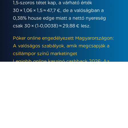
1,5‑szoros tétet kap, a várható érték
30 × 1,06 × 1,5 ≈ 47,7 €, de a valóságban a
0,38% house edge miatt a nettó nyereség
csak 30 × (1‑0,0038) ≈ 29,88 € lesz.
Póker online engedélyezett Magyarországon:
A valóságos szabályok, amik megcsapják a
csillámpor színű marketinget
Legjobb online kaszinó cashback 2026: Az
igazság, amit a hirdetők el akarnak takarni
Az asztal maximum: 500 €
Minimum bet: 2 €
Split limit: 2‑szoros bet
Az élő dealer szoftver frissítése körüli 4‑hetes
ciklusban 0,12‑es hibaarány csökken, de a
játékosoknak egy 25 €‑os “no‑deposit”