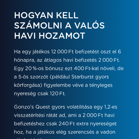
HOGYAN KELL
SZÁMOLNI A VALÓS
HAVI HOZAMOT
Ha egy játékos 12 000 Ft befizetést oszt el 6
hónapra, az átlagos havi befizetés 2 000 Ft.
Egy 20 %‑os bónusz ezt 400 Ft‑kal növeli, de
a 5‑ös szorzót (például Starburst gyors
körforgása) figyelembe véve a tényleges
nyereség csak 120 Ft.
Gonzo’s Quest gyors volatilitása egy 1,2‑es
visszatérítési rátát ad, ami a 2 000 Ft havi
befizetéshez csak 240 Ft extra nyereséget
hoz, ha a játékos elég szerencsés a vadon