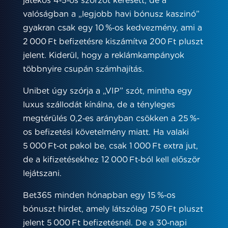
játékos 4‑5‑ös szorzót keresett, de a
valóságban a „legjobb havi bónusz kaszinó”
gyakran csak egy 10 %‑os kedvezmény, ami a
2 000 Ft befizetésre kiszámítva 200 Ft pluszt
jelent. Kiderül, hogy a reklámkampányok
többnyire csupán számhajítás.
Unibet úgy szórja a „VIP” szót, mintha egy
luxus szállodát kínálna, de a tényleges
megtérülés 0,2‑es arányban csökken a 25 %-
os befizetési követelmény miatt. Ha valaki
5 000 Ft‑ot pakol be, csak 1 000 Ft extra jut,
de a kifizetésekhez 12 000 Ft‑ból kell először
lejátszani.
Bet365 minden hónapban egy 15 %‑os
bónuszt hirdet, amely látszólag 750 Ft pluszt
jelent 5 000 Ft befizetésnél. De a 30‑napi