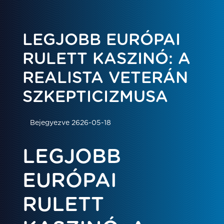
LEGJOBB EURÓPAI
RULETT KASZINÓ: A
REALISTA VETERÁN
SZKEPTICIZMUSA
Bejegyezve 2626-05-18
LEGJOBB
EURÓPAI
RULETT