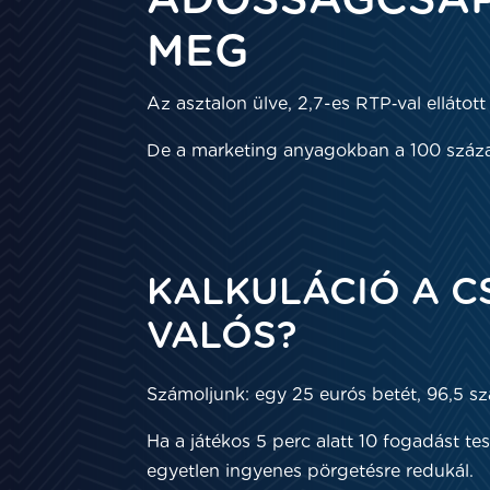
ADÓSSÁGCSAP
MEG
Az asztalon ülve, 2,7-es RTP‑val ellátot
De a marketing anyagokban a 100 százalé
KALKULÁCIÓ A C
VALÓS?
Számoljunk: egy 25 eurós betét, 96,5 száz
Ha a játékos 5 perc alatt 10 fogadást te
egyetlen ingyenes pörgetésre redukál.