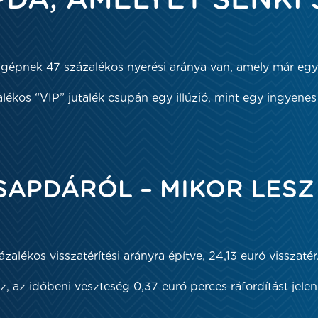
DA, AMELYET SENKI 
t gépnek 47 százalékos nyerési aránya van, amely már egy 
kos “VIP” jutalék csupán egy illúzió, mint egy ingyenes „
SAPDÁRÓL – MIKOR LESZ
alékos visszatérítési arányra építve, 24,13 euró visszatér
sz, az időbeni veszteség 0,37 euró perces ráfordítást jel