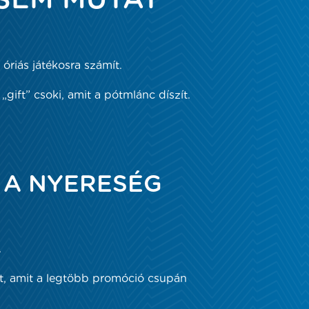
SEM MUTAT
óriás játékosra számít.
gift” csoki, amit a pótmlánc díszít.
 A NYERESÉG
.
ent, amit a legtöbb promóció csupán