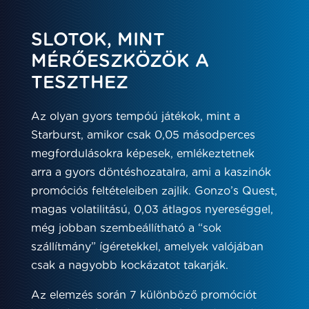
SLOTOK, MINT
MÉRŐESZKÖZÖK A
TESZTHEZ
Az olyan gyors tempóú játékok, mint a
Starburst, amikor csak 0,05 másodperces
megfordulásokra képesek, emlékeztetnek
arra a gyors döntéshozatalra, ami a kaszinók
promóciós feltételeiben zajlik. Gonzo’s Quest,
magas volatilitású, 0,03 átlagos nyereséggel,
még jobban szembeállítható a “sok
szállítmány” ígéretekkel, amelyek valójában
csak a nagyobb kockázatot takarják.
Az elemzés során 7 különböző promóciót