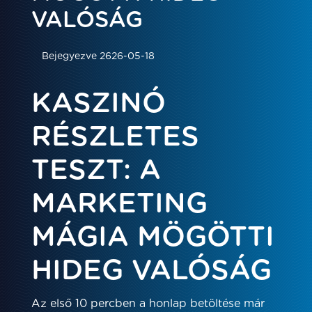
VALÓSÁG
Bejegyezve 2626-05-18
KASZINÓ
RÉSZLETES
TESZT: A
MARKETING
MÁGIA MÖGÖTTI
HIDEG VALÓSÁG
Az első 10 percben a honlap betöltése már