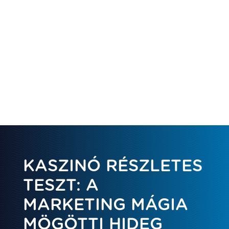
KASZINÓ RÉSZLETES
TESZT: A
MARKETING MÁGIA
MÖGÖTTI HIDEG