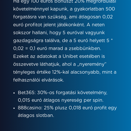
Ha egy 100 eurós bónuszt 20% megfordulási
követelménnyel kapunk, a gyakorlatban 500
forgatásra van szükség, ami átlagosan 0,02
euró profitot jelent játékonként. A neten
sokszor hallani, hogy 5 euróval vagyunk
gazdagságra találva, de a 5 euró helyett 5 *
0,02 = 0,1 euró marad a zsebbünkben.
Ezeket az adatokat a Unibet esetében is
összevetve láthatjuk, ahol a „nyeremény”
tényleges értéke 12%-kal alacsonyabb, mint a
felhasználói elvárások.
Bet365: 30%-os forgatási követelmény,
0,015 euró átlagos nyereség per spin.
888casino: 25% plusz 0,018 euró profit egy
átlagos slotban.