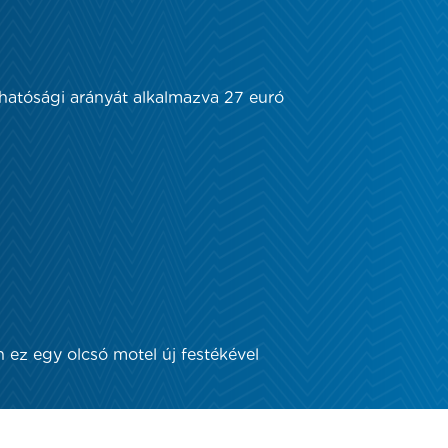
thatósági arányát alkalmazva 27 euró
 ez egy olcsó motel új festékével
min felületén a nyomkövető gombok