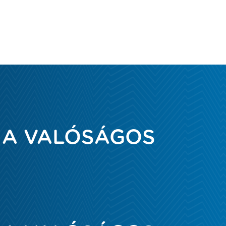
: A VALÓSÁGOS