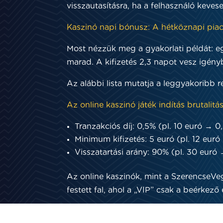
visszautasításra, ha a felhasználó keves
Kaszinó napi bónusz: A hétköznapi piaci
Most nézzük meg a gyakorlati példát: e
marad. A kifizetés 2,3 napot vesz igénybe
Az alábbi lista mutatja a leggyakoribb re
Az online kaszinó játék indítás brutalit
Tranzakciós díj: 0,5% (pl. 10 euró → 0
Minimum kifizetés: 5 euró (pl. 12 euró
Visszatartási arány: 90% (pl. 30 euró
Az online kaszinók, mint a SzerencseVeg
festett fal, ahol a „VIP” csak a beérkező 
De azért ne felejtsük el, hogy a felhas