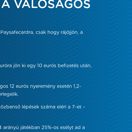
: A VALÓSÁGOS
Paysafecardra, csak hogy rájöjjön, a
róra jön ki egy 10 eurós befizetés után,
agos 12 eurós nyeremény esetén 1,2-
rlegelik.
közbenső lépések száma eléri a 7-et –
1:4 arányú játékban 25%-os esélyt ad a