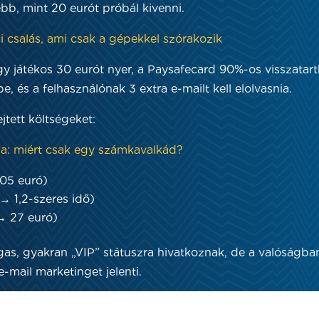
ebb, mint 20 eurót próbál kivenni.
 csalás, ami csak a gépekkel szórakozik
gy játékos 30 eurót nyer, a Paysafecard 90%-os visszatar
, és a felhasználónak 3 extra e-mailt kell elolvasnia.
jtett költségeket:
ása: miért csak egy számkavalkád?
,05 euró)
 → 1,2-szeres idő)
 → 27 euró)
as, gyakran „VIP” státuszra hivatkoznak, de a valóságban
e-mail marketinget jelenti.
ználói élmény nem csak a díjakról szól; a Paysafecard ad