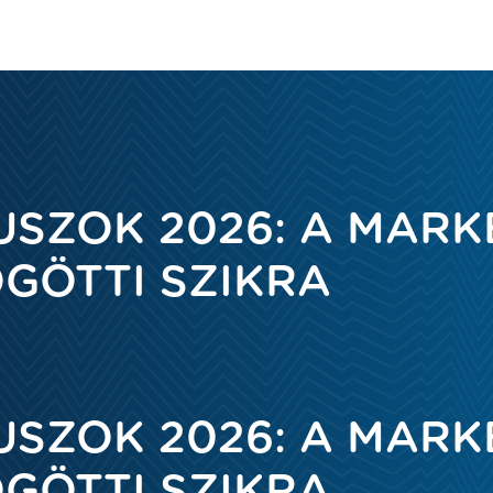
SZOK 2026: A MARK
GÖTTI SZIKRA
SZOK 2026: A MARK
GÖTTI SZIKRA