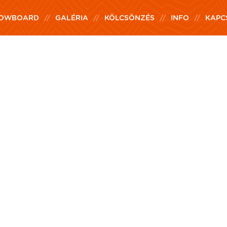
OWBOARD
GALÉRIA
KÖLCSÖNZÉS
INFO
KAPC