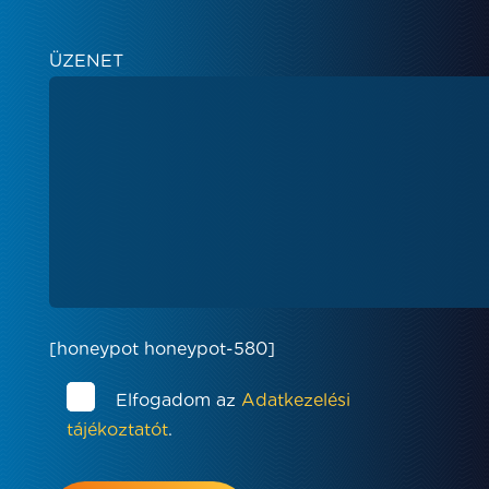
ÜZENET
[honeypot honeypot-580]
Elfogadom az
Adatkezelési
tájékoztatót
.