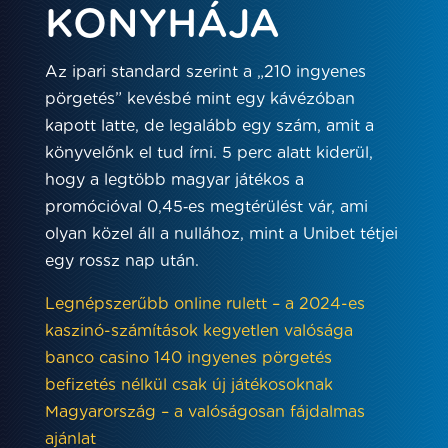
KONYHÁJA
Az ipari standard szerint a „210 ingyenes
pörgetés” kevésbé mint egy kávézóban
kapott latte, de legalább egy szám, amit a
könyvelőnk el tud írni. 5 perc alatt kiderül,
hogy a legtöbb magyar játékos a
promócióval 0,45‑es megtérülést vár, ami
olyan közel áll a nullához, mint a Unibet tétjei
egy rossz nap után.
Legnépszerűbb online rulett – a 2024-es
kaszinó-számítások kegyetlen valósága
banco casino 140 ingyenes pörgetés
befizetés nélkül csak új játékosoknak
Magyarország – a valóságosan fájdalmas
ajánlat