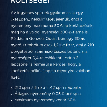
KÖLTSÉGEI
Az ingyenes spin-ek gyakran csak egy
„készpénz nélküli” tétet jelentik, ahol a
nyeremény maximuma 50 €-ra korlátozódik,
még ha a valódi nyereség 300 €-t érne is.
Például a Gonzo’s Quest‑ben egy 30‑as
nyerő szimbólum csak 1,2 €‑t fizet, ami a 210
pörgetésből származó összes potenciális
nyereséget 0,4‑re csökkenti. Már a 2.
lépcsőnél is felmerül a kérdés, hogy a
„befizetés nélküli” opció mennyire valóban
fizet.
210 spin / 5 nap = 42 spin naponta
Átlagos nyeremény 0,05 € per spin
Maximum nyeremény korlát 50 €