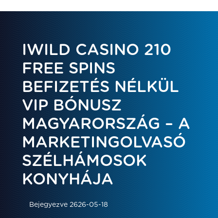
IWILD CASINO 210
FREE SPINS
BEFIZETÉS NÉLKÜL
VIP BÓNUSZ
MAGYARORSZÁG – A
MARKETINGOLVASÓ
SZÉLHÁMOSOK
KONYHÁJA
Bejegyezve 2626-05-18