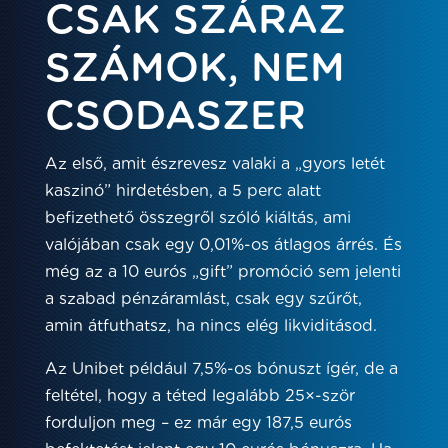
CSAK SZÁRAZ
SZÁMOK, NEM
CSODASZER
Az első, amit észrevesz valaki a „gyors letét
kaszinó” hirdetésben, a 5 perc alatt
befizethető összegről szóló kiáltás, ami
valójában csak egy 0,01%-os átlagos árrés. És
még az a 10 eurós „gift” promóció sem jelenti
a szabad pénzáramlást, csak egy szűrőt,
amin átfuthatsz, ha nincs elég likviditásod.
Az Unibet például 7,5%-os bónuszt ígér, de a
feltétel, hogy a téted legalább 25×-ször
forduljon meg – ez már egy 187,5 eurós