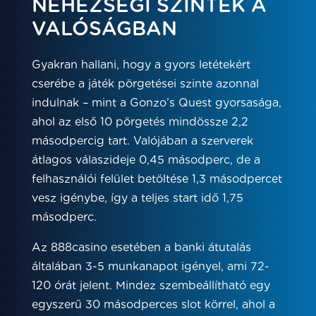
NEHÉZSÉGI SZINTEK A
VALÓSÁGBAN
Gyakran hallani, hogy a gyors letétekért
cserébe a játék pörgetései szinte azonnal
indulnak – mint a Gonzo’s Quest gyorsasága,
ahol az első 10 pörgetés mindössze 2,2
másodpercig tart. Valójában a szerverek
átlagos válaszideje 0,45 másodperc, de a
felhasználói felület betöltése 1,3 másodpercet
vesz igénybe, így a teljes start idő 1,75
másodperc.
Az 888casino esetében a banki átutalás
általában 3-5 munkanapot igényel, ami 72-
120 órát jelent. Mindez szembeállítható egy
egyszerű 30 másodperces slot körrel, ahol a