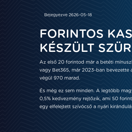
Bejegyezve 2626-05-18
FORINTOS KA
KÉSZÜLT SZÜ
Az első 20 forintod már a betéti mínus
vagy Bet365, már 2023-ban bevezette a 10
végül 970 marad.
És még ez sem minden. A legtöbb magya
0,5% kedvezmény rejtőzik, ami 50 forint
egy elfelejtett szívócső a nyári kirándulá