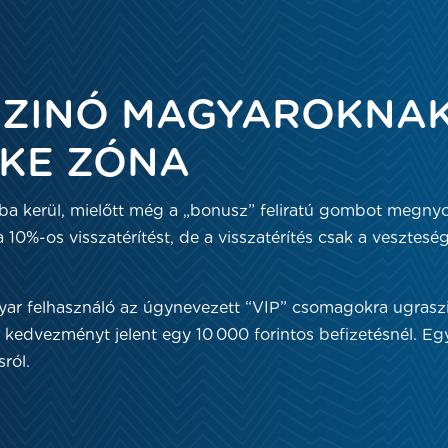
SZINÓ MAGYAROKNAK
RKE ZÓNA
zba kerül, mielőtt még a „bonusz” feliratú gombot megny
%-os visszatérítést, de a visszatérítés csak a veszteség 3
r felhasználó az úgynevezett “VIP” csomagokra ugraszi
 kedvezményt jelent egy 10 000 forintos befizetésnél. E
sról.