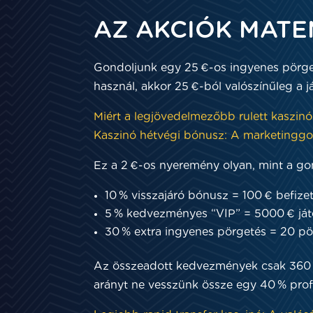
AZ AKCIÓK MATE
Gondoljunk egy 25 €-os ingyenes pörgetés
használ, akkor 25 €-ból valószínűleg a j
Miért a legjövedelmezőbb rulett kaszinó
Kaszinó hétvégi bónusz: A marketinggo
Ez a 2 €-os nyeremény olyan, mint a gon
10 % visszajáró bónusz = 100 € befize
5 % kedvezményes “VIP” = 5000 € já
30 % extra ingyenes pörgetés = 20 pö
Az összeadott kedvezmények csak 360 €-
arányt ne vesszünk össze egy 40 % profi