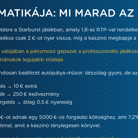
MATIKÁJA: MI MARAD AZ
re a Starburst játékban, amely 1,8-es RTP-vel rendelkezik
átékos csak 2 €-ot nyer vissza, míg a kaszinó megkapja a 
 valójában a pénzmosó gépezet a professzionális játékoso
ndnokok legújabb trükkjei
dosan beállított autópálya-műsor: látszólag gyors, de az
tés → 10 € extra
ték → 250 € kedvezmény
rgetés → átlag 0,5 € nyereség
ot adnak egy 5000 €-os forgatási költséghez, ami 7,2%-
tmal, amit a kaszinó ténylegesen könyvel.