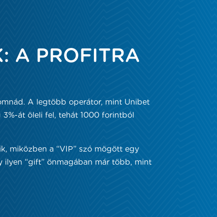
: A PROFITRA
omnád. A legtöbb operátor, mint Unibet
%-át öleli fel, tehát 1000 forintból
k, miközben a “VIP” szó mögött egy
gy ilyen “gift” önmagában már több, mint