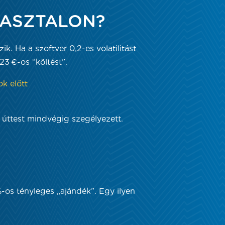
 ASZTALON?
. Ha a szoftver 0,2-es volatilitást
23 €-os “költést”.
k előtt
 úttest mindvégig szegélyezett.
os tényleges „ajándék”. Egy ilyen