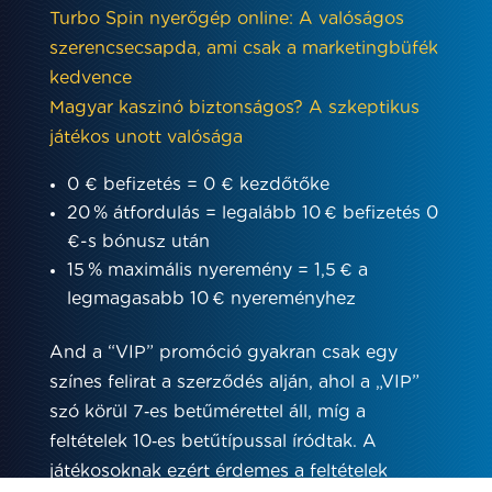
Turbo Spin nyerőgép online: A valóságos
szerencsecsapda, ami csak a marketingbüfék
kedvence
Magyar kaszinó biztonságos? A szkeptikus
játékos unott valósága
0 € befizetés = 0 € kezdőtőke
20 % átfordulás = legalább 10 € befizetés 0
€-s bónusz után
15 % maximális nyeremény = 1,5 € a
legmagasabb 10 € nyereményhez
And a “VIP” promóció gyakran csak egy
színes felirat a szerződés alján, ahol a „VIP”
szó körül 7‑es betűmérettel áll, míg a
feltételek 10‑es betűtípussal íródtak. A
játékosoknak ezért érdemes a feltételek