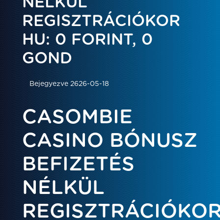
NÉLKÜL
REGISZTRÁCIÓKOR
HU: 0 FORINT, 0
GOND
Bejegyezve 2626-05-18
CASOMBIE
CASINO BÓNUSZ
BEFIZETÉS
NÉLKÜL
REGISZTRÁCIÓKO