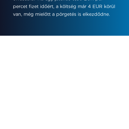
percet fizet időért, a költség már 4 EUR körül
van, még mielőtt a pörgetés is elkezdődne.
HOGYAN SZÁMOLJÁK KI
A „VALÓDI”
NYERESÉGET?
Az egyik leggyakoribb hiba, amelyet a kezdő
játékosok elkövetnek, az a 110 pörgetés
„esélyes” nyereségének túlbecslése. Ha egy
slot gép átlagos RTP-je (Return to Player)
96,5 % körül van, akkor 110 pörgetés esetén a
várható visszatérés 105,15 EUR, ha minden