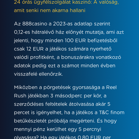
24 órás ügyfélszolgálat kaszinó: A valóság,
amit senki nem akarna hallani
Az 888casino a 2023‑as adatlap szerint
0,12‑es hátralévő ház előnyét mutatja, ami azt
jelenti, hogy minden 100 EUR befizetésből
csak 12 EUR a játékos számára nyerhető
valódi profitként, a bonuszárakra vonatkozó
adatok pedig ezt a számot minden évben
visszafelé ellenőrzik.
Miközben a pörgetések gyorsasága a Reel
Rush játékban 3 másodperc per kör, a
szerződéses feltételek átolvasása akár 5
percet is igényelhet, ha a játékos a T&C finom
betűkészletét próbálja megérteni. És hogy
mennyi pénz kerülhet egy 5 percnyi
olvasásra? Ha egy játékos 0,80 EUR per