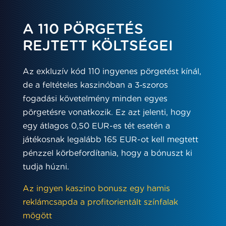
A 110 PÖRGETÉS
REJTETT KÖLTSÉGEI
Az exkluzív kód 110 ingyenes pörgetést kínál,
de a feltételes kaszinóban a 3‑szoros
fogadási követelmény minden egyes
pörgetésre vonatkozik. Ez azt jelenti, hogy
egy átlagos 0,50 EUR-es tét esetén a
játékosnak legalább 165 EUR-ot kell megtett
pénzzel körbefordítania, hogy a bónuszt ki
tudja húzni.
Az ingyen kaszino bonusz egy hamis
reklámcsapda a profitorientált színfalak
mögött