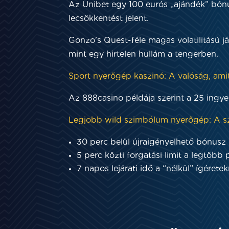
Az Unibet egy 100 eurós „ajándék” bónu
lecsökkentést jelent.
Gonzo’s Quest-féle magas volatilitású j
mint egy hirtelen hullám a tengerben.
Sport nyerőgép kaszinó: A valóság, am
Az 888casino példája szerint a 25 ingyen
Legjobb wild szimbólum nyerőgép: A sza
30 perc belül újraigényelhető bónusz
5 perc közti forgatási limit a legtöb
7 napos lejárati idő a “nélkül” ígéretek