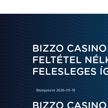
BIZZO CASIN
FELTÉTEL NÉL
FELESLEGES Í
Bejegyezve 2626-05-18
BIZZO CASIN