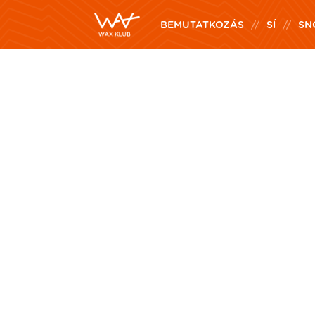
BEMUTATKOZÁS
SÍ
SN