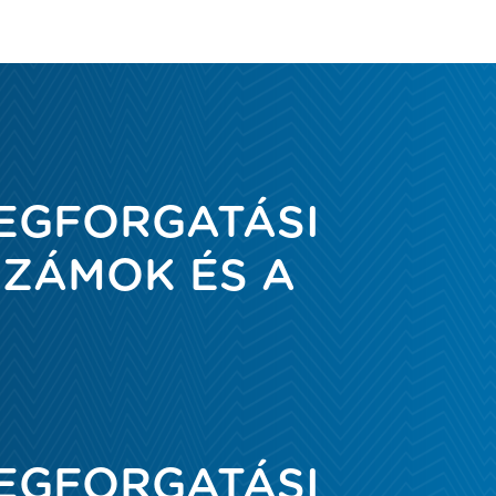
MEGFORGATÁSI
SZÁMOK ÉS A
MEGFORGATÁSI