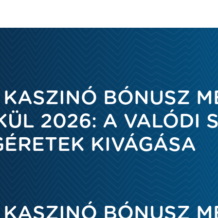
O KASZINÓ BÓNUSZ 
KÜL 2026: A VALÓDI 
GÉRETEK KIVÁGÁSA
O KASZINÓ BÓNUSZ 