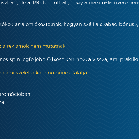
szt ad, de a T&C‑ben ott áll, hogy a maximális nyeremén
átékok arra emlékeztetnek, hogyan száll a szabad bónusz,
it a reklámok nem mutatnak
es spin legfeljebb 0,1xeseikett hozza vissza, ami praktik
lámi szelet a kaszinó bűnös falatja
b promócióban
re