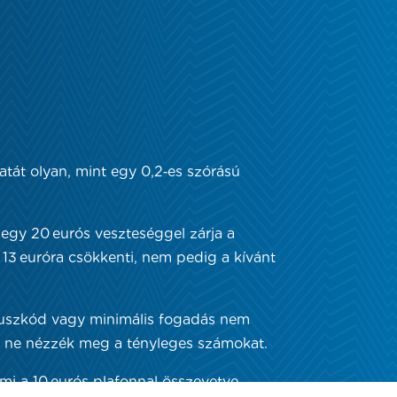
tát olyan, mint egy 0,2‑es szórású
 egy 20 eurós veszteséggel zárja a
 13 euróra csökkenti, nem pedig a kívánt
bónuszkód vagy minimális fogadás nem
ok ne nézzék meg a tényleges számokat.
ami a 10 eurós plafonnal összevetve