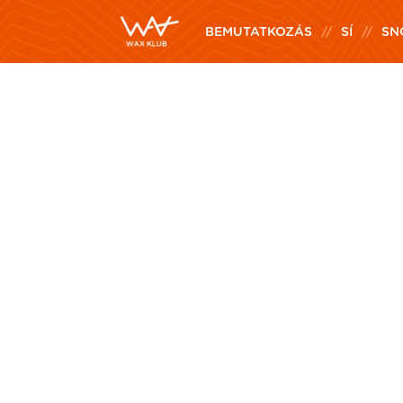
BEMUTATKOZÁS
SÍ
SN