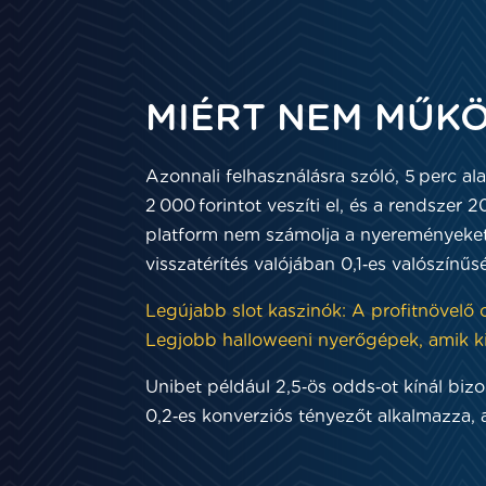
MIÉRT NEM MŰKÖ
Azonnali felhasználásra szóló, 5 perc al
2 000 forintot veszíti el, és a rendszer 2
platform nem számolja a nyereményeket,
visszatérítés valójában 0,1‑es valószínű
Legújabb slot kaszinók: A profitnövelő 
Legjobb halloweeni nyerőgépek, amik ki
Unibet például 2,5‑ös odds‑ot kínál bi
0,2‑es konverziós tényezőt alkalmazza, a