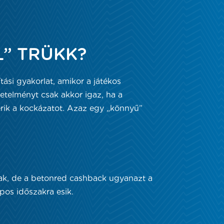
L” TRÜKK?
tási gyakorlat, amikor a játékos
övetelményt csak akkor igaz, ha a
rik a kockázatot. Azaz egy „könnyű”
nak, de a betonred cashback ugyanazt a
pos időszakra esik.