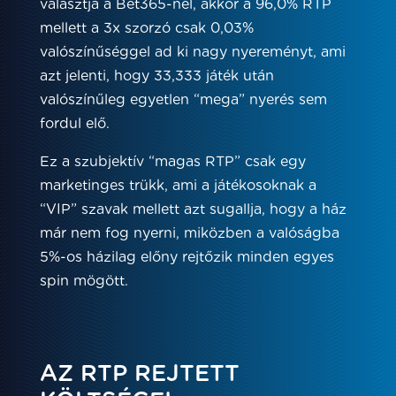
választja a Bet365-nél, akkor a 96,0% RTP
mellett a 3x szorzó csak 0,03%
valószínűséggel ad ki nagy nyereményt, ami
azt jelenti, hogy 33,333 játék után
valószínűleg egyetlen “mega” nyerés sem
fordul elő.
Ez a szubjektív “magas RTP” csak egy
marketinges trükk, ami a játékosoknak a
“VIP” szavak mellett azt sugallja, hogy a ház
már nem fog nyerni, miközben a valóságba
5%-os házilag előny rejtőzik minden egyes
spin mögött.
AZ RTP REJTETT