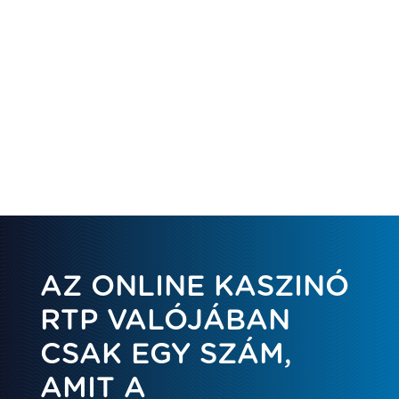
AZ ONLINE KASZINÓ
RTP VALÓJÁBAN
CSAK EGY SZÁM,
AMIT A