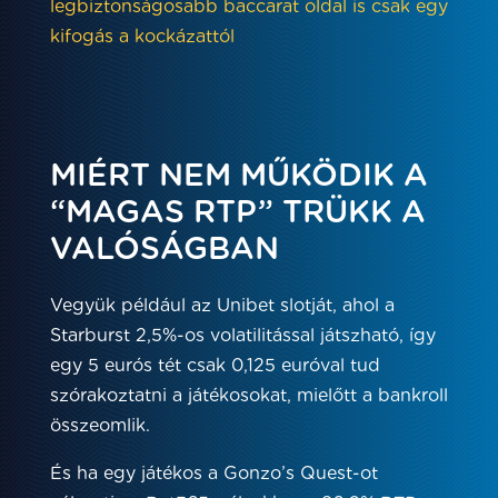
legbiztonságosabb baccarat oldal is csak egy
kifogás a kockázattól
MIÉRT NEM MŰKÖDIK A
“MAGAS RTP” TRÜKK A
VALÓSÁGBAN
Vegyük például az Unibet slotját, ahol a
Starburst 2,5%-os volatilitással játszható, így
egy 5 eurós tét csak 0,125 euróval tud
szórakoztatni a játékosokat, mielőtt a bankroll
összeomlik.
És ha egy játékos a Gonzo’s Quest-ot