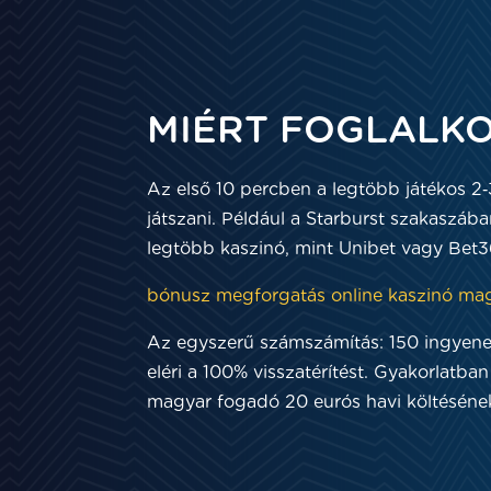
MIÉRT FOGLALKO
Az első 10 percben a legtöbb játékos 2‑3
játszani. Például a Starburst szakaszába
legtöbb kaszinó, mint Unibet vagy Bet365,
bónusz megforgatás online kaszinó magy
Az egyszerű számszámítás: 150 ingyenes
eléri a 100% visszatérítést. Gyakorlatba
magyar fogadó 20 eurós havi költéséne