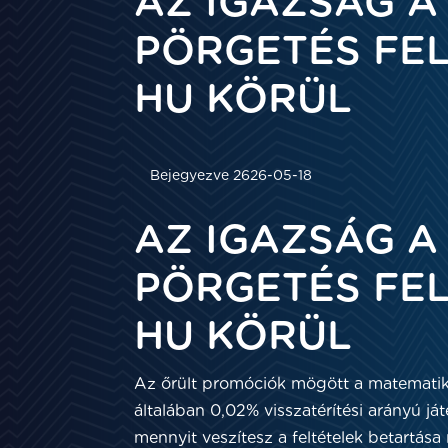
AZ IGAZSÁG A
PÖRGETÉS FEL
HU KÖRÜL
Bejegyezve 2626-05-18
AZ IGAZSÁG A
PÖRGETÉS FEL
HU KÖRÜL
Az őrült promóciók mögött a matematika
általában 0,02% visszatérítési arányú j
mennyit veszítesz a feltételek betartása 