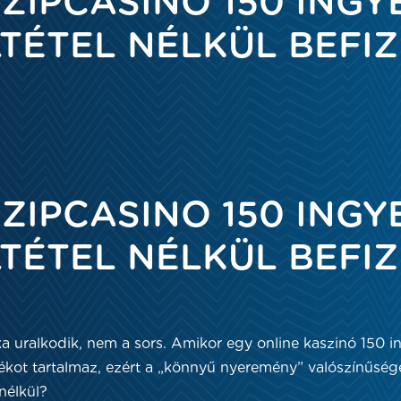
 ZIPCASINO 150 INGY
TÉTEL NÉLKÜL BEFI
 ZIPCASINO 150 INGY
TÉTEL NÉLKÜL BEFI
 uralkodik, nem a sors. Amikor egy online kaszinó 150 in
átékot tartalmaz, ezért a „könnyű nyeremény” valószínűség
nélkül?