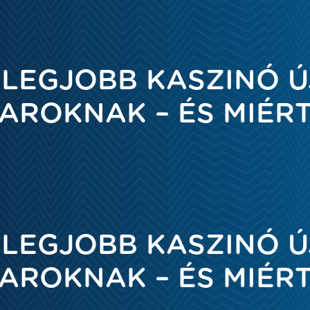
 LEGJOBB KASZINÓ Ú
AROKNAK – ÉS MIÉR
 LEGJOBB KASZINÓ Ú
AROKNAK – ÉS MIÉR