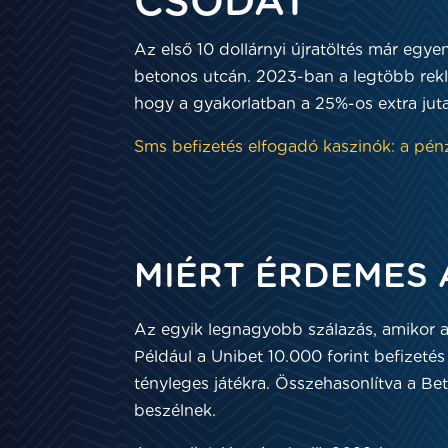
CSODÁT
Az első 10 dollárnyi újratöltés már egye
betonos utcán. 2023-ban a legtöbb reklá
hogy a gyakorlatban a 25%-os extra jut
Sms befizetés elfogadó kaszinók: a pén
MIÉRT ÉRDEMES 
Az egyik legnagyobb szálazás, amikor a 
Például a Unibet 10.000 forint befizetés 
tényleges játékra. Összehasonlítva a Be
beszélnek.