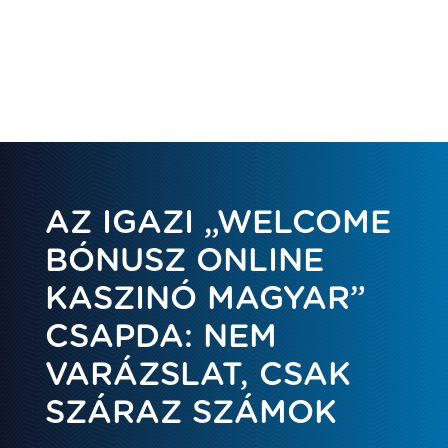
AZ IGAZI „WELCOME
BÓNUSZ ONLINE
KASZINÓ MAGYAR”
CSAPDA: NEM
VARÁZSLAT, CSAK
SZÁRAZ SZÁMOK