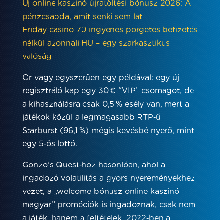
Új online kaszinó újratöltési bónusz 2026: A
pénzcsapda, amit senki sem lát
Friday casino 70 ingyenes pörgetés befizetés
nélkül azonnali HU – egy szarkasztikus
valóság
Or vagy egyszerűen egy példával: egy új
regisztráló kap egy 30 € “VIP” csomagot, de
a kihasználásra csak 0,5 % esély van, mert a
játékok közül a legmagasabb RTP‑ű
Starburst (96,1 %) mégis kevésbé nyerő, mint
egy 5‑ös lottó.
Gonzo’s Quest‑hoz hasonlóan, ahol a
ingadozó volatilitás a gyors nyereményekhez
vezet, a „welcome bónusz online kaszinó
magyar” promóciók is ingadoznak, csak nem
a játék, hanem a feltételek. 2022‑ben a