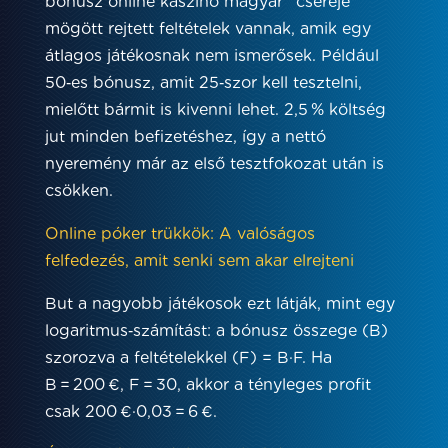
bónusz online kaszinó magyar” csereje
mögött rejtett feltételek vannak, amik egy
átlagos játékosnak nem ismerősek. Például
50‑es bónusz, amit 25‑szor kell tesztelni,
mielőtt bármit is kivenni lehet. 2,5 % költség
jut minden befizetéshez, így a nettó
nyeremény már az első tesztfokozat után is
csökken.
Online póker trükkök: A valóságos
felfedezés, amit senki sem akar elrejteni
But a nagyobb játékosok ezt látják, mint egy
logaritmus‑számítást: a bónusz összege (B)
szorozva a feltételekkel (F) = B·F. Ha
B = 200 €, F = 30, akkor a tényleges profit
csak 200 €·0,03 = 6 €.