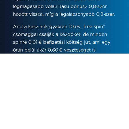
legmagasabb volatilitású bónusz 0,8‑szor
hozott vissza, míg a legalacsonyabb 0,2‑szer.
And a kaszinók gyakran 10‑es „free spin”
csomaggal csalják a kezdőket, de minden
spinre 0,01 € befizetési költség jut, ami egy
órán belül akár 0,60 € veszteséget is
jelenthet, ha a játékos csak a színezett
görbére koncentrál.
But a játékosoknak a matematikai valóságot
kell látniuk, nem a marketinges szlogent. Egy
átlagos felhasználó, aki heti két alkalommal
20 €‑t tesz fel, a „welcome bónusz” csupán
4 €‑t ad hozzá a havi nyereségéhez, ami 5 %
–os növekedést jelent.