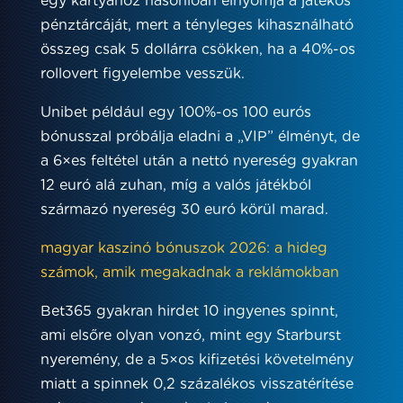
egy kártyához hasonlóan elnyomja a játékos
pénztárcáját, mert a tényleges kihasználható
összeg csak 5 dollárra csökken, ha a 40%-os
rollovert figyelembe vesszük.
Unibet például egy 100%-os 100 eurós
bónusszal próbálja eladni a „VIP” élményt, de
a 6×es feltétel után a nettó nyereség gyakran
12 euró alá zuhan, míg a valós játékból
származó nyereség 30 euró körül marad.
magyar kaszinó bónuszok 2026: a hideg
számok, amik megakadnak a reklámokban
Bet365 gyakran hirdet 10 ingyenes spinnt,
ami elsőre olyan vonzó, mint egy Starburst
nyeremény, de a 5×os kifizetési követelmény
miatt a spinnek 0,2 százalékos visszatérítése