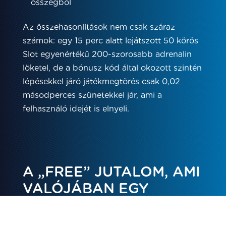
összegből
Az összehasonlítások nem csak száraz
számok: egy 15 perc alatt lejátszott 50 körös
Slot egyenértékű 200-szorosabb adrenalin
löketel, de a bónusz kód által okozott szintén
lépésekkel járó játékmegtörés csak 0,02
másodperces szünetekkel jár, ami a
felhasználó idejét is elnyeli.
A „FREE” JUTALOM, AMI
VALÓJÁBAN EGY
ADOMÁNY