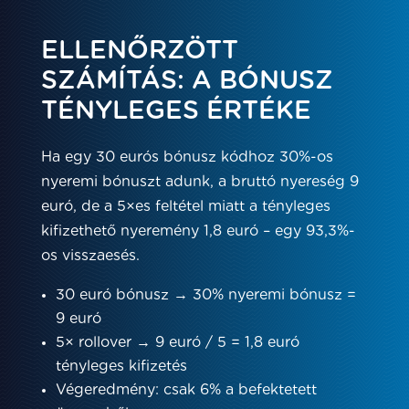
ELLENŐRZÖTT
SZÁMÍTÁS: A BÓNUSZ
TÉNYLEGES ÉRTÉKE
Ha egy 30 eurós bónusz kódhoz 30%-os
nyeremi bónuszt adunk, a bruttó nyereség 9
euró, de a 5×es feltétel miatt a tényleges
kifizethető nyeremény 1,8 euró – egy 93,3%-
os visszaesés.
30 euró bónusz → 30% nyeremi bónusz =
9 euró
5× rollover → 9 euró / 5 = 1,8 euró
tényleges kifizetés
Végeredmény: csak 6% a befektetett