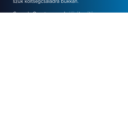
szűk költségcsaládra bukkan.
Gonzo’s Quest gyors akcióiról szóló
marketing anyagokban azt állítják, hogy a
„víz alatti kincsek” pillanatok alatt
megjelennek, de a pénzügyi jelentések azt
mutatják, hogy 0,7 % a tranzakciók közül
sosem éri el a „rapid” küszöböt, mert a
rendszer automatikusan blokkolja őket a
szabályozói ellenőrzés miatt.
Grand Casino fizess be 1€ kapj 80 ingyenes
pörgetést HU – A valószínűség szemtelen
trükkje
Az egyik szerencsejátékos, aki már 12 hétig
próbálta azonnal kivonni a 250 €‑os
nyereményt a PokerStars oldaláról, végül