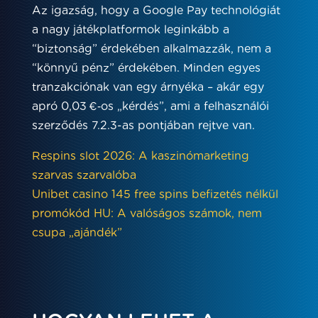
Az igazság, hogy a Google Pay technológiát
a nagy játékplatformok leginkább a
“biztonság” érdekében alkalmazzák, nem a
“könnyű pénz” érdekében. Minden egyes
tranzakciónak van egy árnyéka – akár egy
apró 0,03 €‑os „kérdés”, ami a felhasználói
szerződés 7.2.3-as pontjában rejtve van.
Respins slot 2026: A kaszinómarketing
szarvas szarvalóba
Unibet casino 145 free spins befizetés nélkül
promókód HU: A valóságos számok, nem
csupa „ajándék”