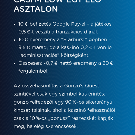
CASH‑FLOW EGY ÉLŐ
ASZTALON
10 € befizetés Google Pay‑el – a játékos
0,5 €‑t veszíti a tranzakciós díjnál.
10 € nyeremény a “Starburst” gépben –
9,5 € marad, de a kaszinó 0,2 €‑t von le
“adminisztrációs” költségként.
Összesen: -0,7 € nettó eredmény a 20 €
forgalomból.
Az összehasonlítás a Gonzo’s Quest
szintjével csak egy szimbolikus érintés:
gonzo felfedezői egy 90 %–os sikerarányú
kincset találnak, ahol a kaszinó felhasználói
csak a 10 %‑os „bonusz” részecskét kapják
meg, ha elég szerencsések.