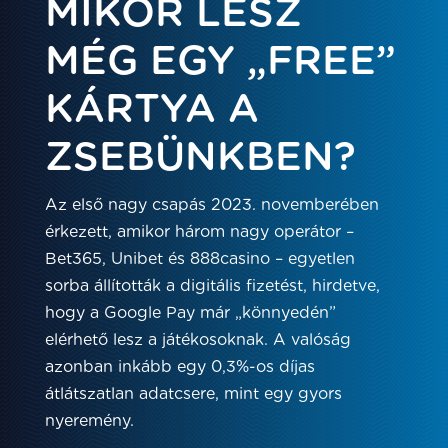
MIKOR LESZ
MÉG EGY „FREE”
KÁRTYA A
ZSEBÜNKBEN?
Az első nagy csapás 2023. novemberében
érkezett, amikor három nagy operátor –
Bet365, Unibet és 888casino – egyetlen
sorba állították a digitális fizetést, hirdetve,
hogy a Google Pay már „könnyedén”
elérhető lesz a játékosoknak. A valóság
azonban inkább egy 0,3%-os díjas
átlátszatlan adatcsere, mint egy gyors
nyeremény.