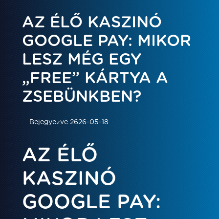
AZ ÉLŐ KASZINÓ
GOOGLE PAY: MIKOR
LESZ MÉG EGY
„FREE” KÁRTYA A
ZSEBÜNKBEN?
Bejegyezve 2626-05-18
AZ ÉLŐ
KASZINÓ
GOOGLE PAY: