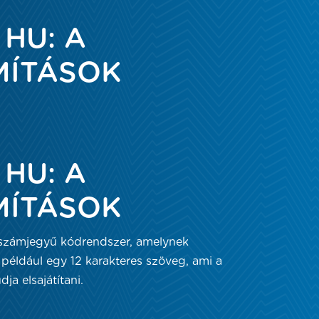
 HU: A
MÍTÁSOK
 HU: A
MÍTÁSOK
7‑számjegyű kódrendszer, amelynek
például egy 12 karakteres szöveg, ami a
ja elsajátítani.